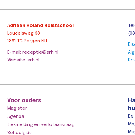
t >>
Adriaan Roland Holstschool
Tel
Loudelsweg 38
(08
1861 TG Bergen NH
Dis
E-mail: receptie@arh.nl
Al
Website: arh.nl
Pri
Voor ouders
Ha
hu
Magister
De
Agenda
Ma
Ziekmelding en verlofaanvraag
Ma
Schoolgids