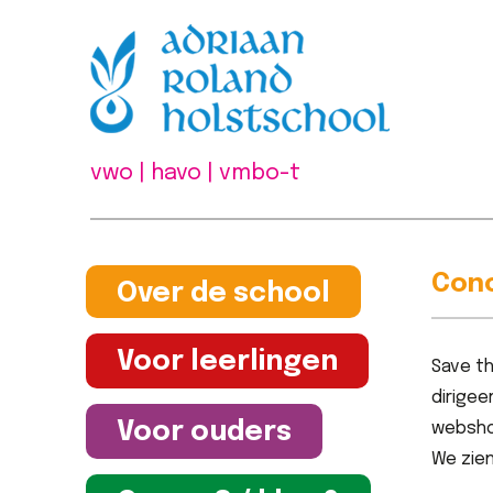
vwo | havo | vmbo-t
Conc
Over de school
Voor leerlingen
Save th
dirigee
Voor ouders
websho
We zien