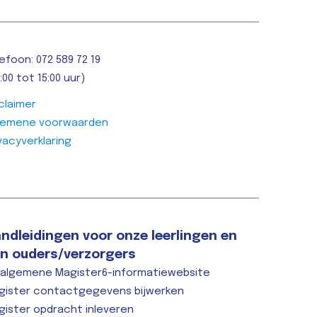
Lees bericht >>
Lees berich
efoon: 072 589 72 19
:00 tot 15:00 uur)
claimer
gemene voorwaarden
vacyverklaring
ndleidingen voor onze leerlingen en
n ouders/verzorgers
 algemene Magister6-informatiewebsite
gister contactgegevens bijwerken
gister opdracht inleveren