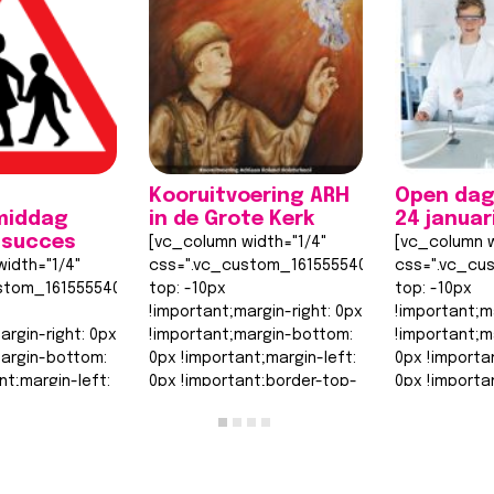
Kooruitvoering ARH
Open dag
middag
in de Grote Kerk
24 januar
 succes
[vc_column width="1/4"
[vc_column w
idth="1/4"
css=".vc_custom_1615555402682{margin-
css=".vc_cu
stom_1615555402682{margin-
top: -10px
top: -10px
!important;margin-right: 0px
!important;m
argin-right: 0px
!important;margin-bottom:
!important;m
margin-bottom:
0px !important;margin-left:
0px !importa
nt;margin-left:
0px !important;border-top-
0px !importa
nt;border-top-
width: 0px
width: 0px
!important;border-right-
!important;b
order-right-
width: 0px…
width: 0px…
Lees bericht >>
Lees berich