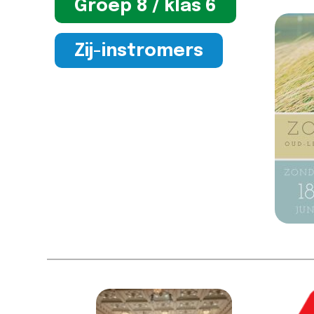
Groep 8 / klas 6
Zij-instromers