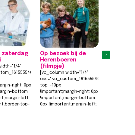
 zaterdag
Op bezoek bij de
Eerste
›
i
Herenboeren
proefles
(filmpje)
weer een 
idth="1/4"
stom_1615555402682{margin-
[vc_column width="1/4"
[vc_column w
css=".vc_custom_1615555402682{margin-
css=".vc_cu
argin-right: 0px
top: -10px
top: -10px
argin-bottom:
!important;margin-right: 0px
!important;ma
nt;margin-left:
!important;margin-bottom:
!important;m
nt;border-top-
0px !important;margin-left:
0px !importan
0px !important;border-top-
0px !importa
order-right-
width: 0px
width: 0px
!important;border-right-
!important;bo
width: 0px…
width: 0px…
t >>