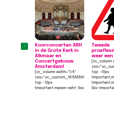
Koorconcerten ARH
Tweede
‹
in de Grote Kerk in
proefles
Alkmaar en
weer een
Concertgebouw
[vc_column w
Amsterdam!
css=".vc_cu
[vc_column width="1/4"
top: -10px
css=".vc_custom_1615555402682{margin-
!important;m
top: -10px
!important;
!important;margin-right: 0px
0px !importa
!important;margin-bottom:
0px !importa
0px !important;margin-left:
width: 0px
1
2
3
4
0px !important;border-top-
!important;b
width: 0px
width: 0px…