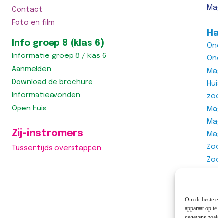
Ma
Contact
Foto en film
Ha
Info groep 8 (klas 6)
On
Informatie groep 8 / klas 6
On
Aanmelden
Ma
Download de brochure
Hu
Informatieavonden
zo
Open huis
Mag
Ma
Zij-instromers
Ma
Zo
Tussentijds overstappen
Zo
Zo
Vra
Om de beste er
apparaat op te
gegevens zoals