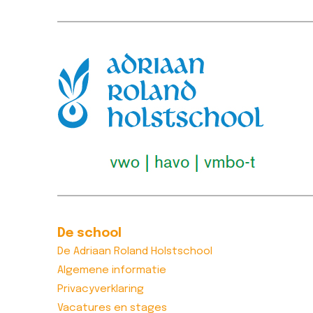
!important;border-right-
Lees berich
width: 0px…
Lees bericht >>
De school
De Adriaan Roland Holstschool
Algemene informatie
Privacyverklaring
Vacatures en stages