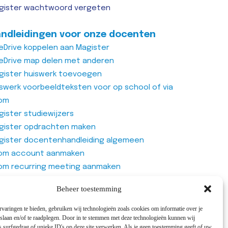
gister wachtwoord vergeten
ndleidingen voor onze docenten
eDrive koppelen aan Magister
eDrive map delen met anderen
gister huiswerk toevoegen
iswerk voorbeeldteksten voor op school of via
om
ister studiewijzers
gister opdrachten maken
gister docentenhandleiding algemeen
om account aanmaken
om recurring meeting aanmaken
om meeting
Beheer toestemming
genlijst van Office365 Forms gebruiken
varingen te bieden, gebruiken wij technologieën zoals cookies om informatie over je
 slaan en/of te raadplegen. Door in te stemmen met deze technologieën kunnen wij
 surfgedrag of unieke ID's op deze site verwerken. Als je geen toestemming geeft of uw