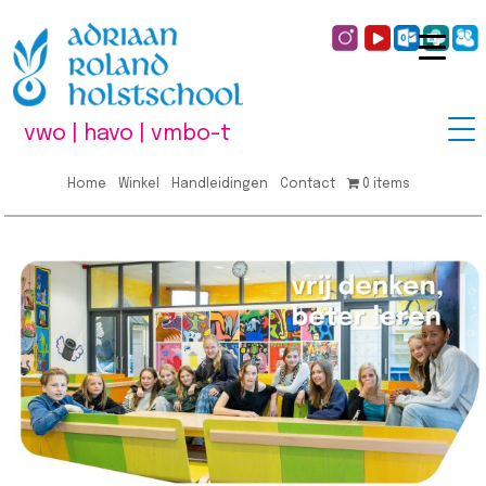
vwo | havo | vmbo-t
Home
Winkel
Handleidingen
Contact
0 items