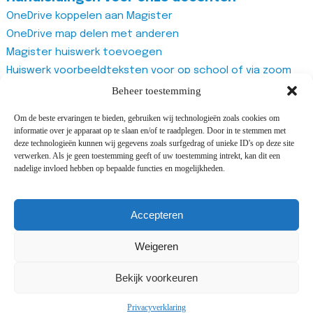
OneDrive koppelen aan Magister
OneDrive map delen met anderen
Magister huiswerk toevoegen
Huiswerk voorbeeldteksten voor op school of via zoom
Magister studiewijzers
Beheer toestemming
Magister opdrachten maken
Om de beste ervaringen te bieden, gebruiken wij technologieën zoals cookies om
Magister docentenhandleiding algemeen
informatie over je apparaat op te slaan en/of te raadplegen. Door in te stemmen met
Zoom account aanmaken
deze technologieën kunnen wij gegevens zoals surfgedrag of unieke ID's op deze site
verwerken. Als je geen toestemming geeft of uw toestemming intrekt, kan dit een
Zoom recurring meeting aanmaken
nadelige invloed hebben op bepaalde functies en mogelijkheden.
Zoom meeting
Vragenlijst van Office365 Forms gebruiken
Accepteren
Weigeren
©2025 All rights reserved Adriaan Roland Holstschool |
Design and development by
Cijs&Co
&
i-match
Bekijk voorkeuren
webconcepts
Privacyverklaring