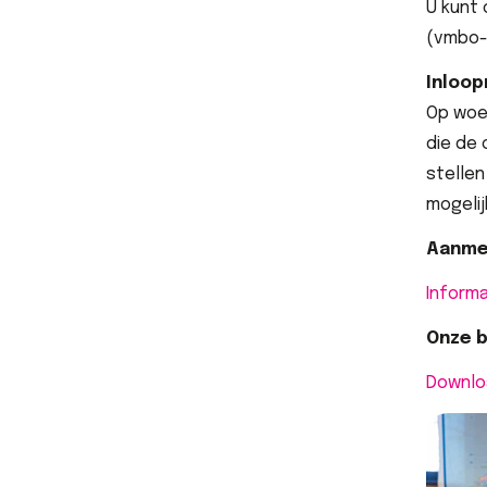
U kunt 
(vmbo-t
Inloo
Op woen
die de 
stellen
mogeli
Aanmel
Inform
Onze 
Downloa