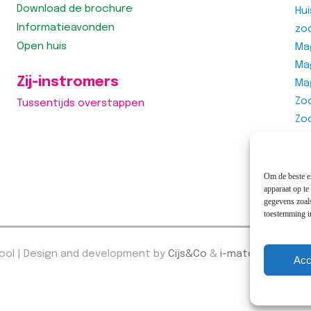
Download de brochure
Hu
Informatieavonden
zo
Open huis
Mag
Ma
Zij-instromers
Ma
Zo
Tussentijds overstappen
Zo
Zo
Vra
Om de beste er
apparaat op te
gegevens zoals
toestemming in
hool | Design and development by
Cijs&Co
&
i-match webcon
Acc