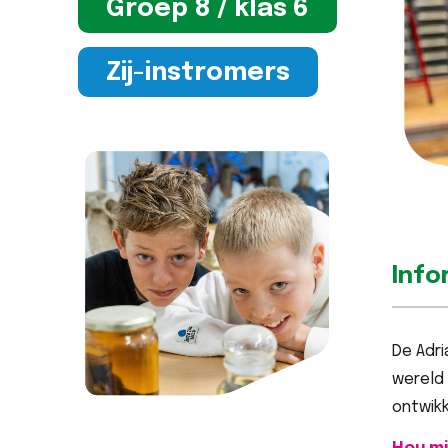
Groep 8 / klas 6
Zij-instromers
Info
De Adri
wereld 
ontwikk