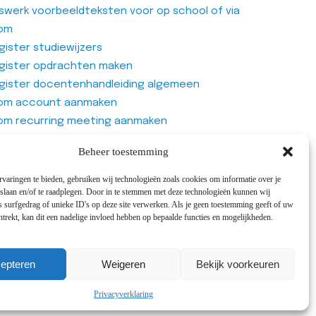
iswerk voorbeeldteksten voor op school of via
om
ister studiewijzers
gister opdrachten maken
gister docentenhandleiding algemeen
om account aanmaken
om recurring meeting aanmaken
om meeting
Beheer toestemming
genlijst van Office365 Forms gebruiken
varingen te bieden, gebruiken wij technologieën zoals cookies om informatie over je
 slaan en/of te raadplegen. Door in te stemmen met deze technologieën kunnen wij
 surfgedrag of unieke ID's op deze site verwerken. Als je geen toestemming geeft of uw
trekt, kan dit een nadelige invloed hebben op bepaalde functies en mogelijkheden.
cepts
epteren
Weigeren
Bekijk voorkeuren
Privacyverklaring