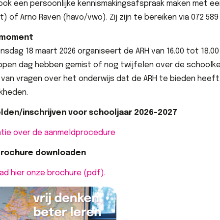
ook een persoonlijke kennismakingsafspraak maken met een
) of Arno Raven (havo/vwo). Zij zijn te bereiken via 072 589
pmoment
sdag 18 maart 2026 organiseert de ARH van 16.00 tot 18.0
open dag hebben gemist of nog twijfelen over de schoolke
 van vragen over het onderwijs dat de ARH te bieden heeft
jkheden.
den/inschrijven voor schooljaar 2026-2027
atie over de aanmeldprocedure
brochure downloaden
d hier onze brochure (pdf).