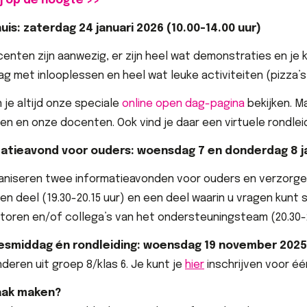
j op de hoogte >>
uis: zaterdag 24 januari 2026 (10.00-14.00 uur)
centen zijn aanwezig, er zijn heel wat demonstraties en je 
g met inlooplessen en heel wat leuke activiteiten (pizza’s 
 je altijd onze speciale
online open dag-pagina
bekijken. M
gen en onze docenten. Ook vind je daar een virtuele rondl
atieavond voor ouders: woensdag 7 en donderdag 8 jan
aniseren twee informatieavonden voor ouders en verzorger
n deel (19.30-20.15 uur) en een deel waarin u vragen kunt s
oren en/of collega’s van het ondersteuningsteam (20.30-2
esmiddag én rondleiding: woensdag 19 november 2025 
nderen uit groep 8/klas 6. Je kunt je
hier
inschrijven voor é
aak maken?