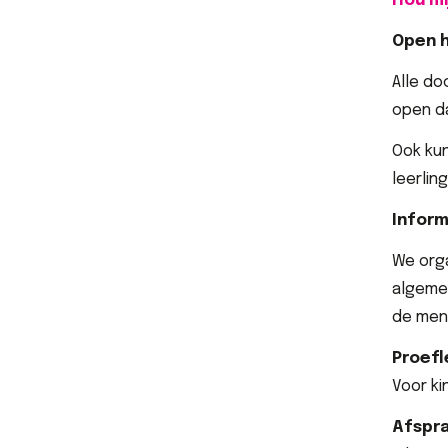
Hou mi
Open h
Alle do
open da
Ook kun
leerlin
Inform
We org
algemee
de ment
Proefl
Voor ki
Afspr