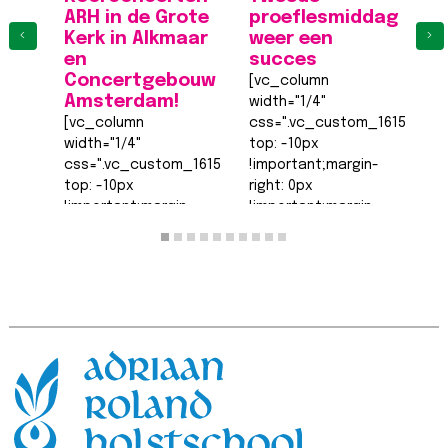
ARH in de Grote
proeflesmiddag
A
‹
›
Kerk in Alkmaar
weer een
K
en
succes
[
Concertgebouw
[vc_column
wi
Amsterdam!
width="1/4"
c
[vc_column
css=".vc_custom_161555540
to
width="1/4"
top: -10px
!
css=".vc_custom_1615555402682{margin-
!important;margin-
ri
top: -10px
right: 0px
!
!important;margin-
!important;margin-
b
right: 0px
bottom: 0px
!
!important;margin-
!important;margin-
le
bottom: 0px
left: 0px
!
!important;margin-
!important;border-
t
left: 0px
top-width: 0px
!
!important;border-
!important;border-
ri
top-width: 0px
right-width: 0px…
L
!important;border-
Lees bericht >>
right-width: 0px…
Lees bericht >>