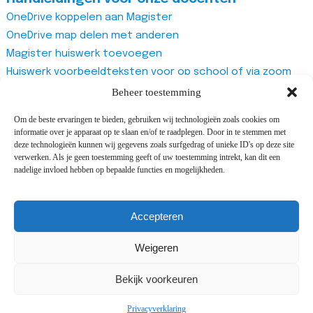
OneDrive koppelen aan Magister
OneDrive map delen met anderen
Magister huiswerk toevoegen
Huiswerk voorbeeldteksten voor op school of via zoom
Magister studiewijzers
Beheer toestemming
Magister opdrachten maken
Om de beste ervaringen te bieden, gebruiken wij technologieën zoals cookies om
Magister docentenhandleiding algemeen
informatie over je apparaat op te slaan en/of te raadplegen. Door in te stemmen met
Zoom account aanmaken
deze technologieën kunnen wij gegevens zoals surfgedrag of unieke ID's op deze site
verwerken. Als je geen toestemming geeft of uw toestemming intrekt, kan dit een
Zoom recurring meeting aanmaken
nadelige invloed hebben op bepaalde functies en mogelijkheden.
Zoom meeting
Vragenlijst van Office365 Forms gebruiken
Accepteren
Weigeren
©2025 All rights reserved Adriaan Roland Holstschool |
Design and development by
Cijs&Co
&
i-match
Bekijk voorkeuren
webconcepts
Privacyverklaring