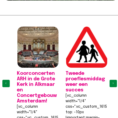
Koorconcerten
Tweede
K
ARH in de Grote
proeflesmiddag
A
‹
›
Kerk in Alkmaar
weer een
K
en
succes
[
Concertgebouw
[vc_column
wi
Amsterdam!
width="1/4"
c
[vc_column
css=".vc_custom_161555540
to
width="1/4"
top: -10px
!
css=".vc_custom_1615555402682{margin-
!important;margin-
ri