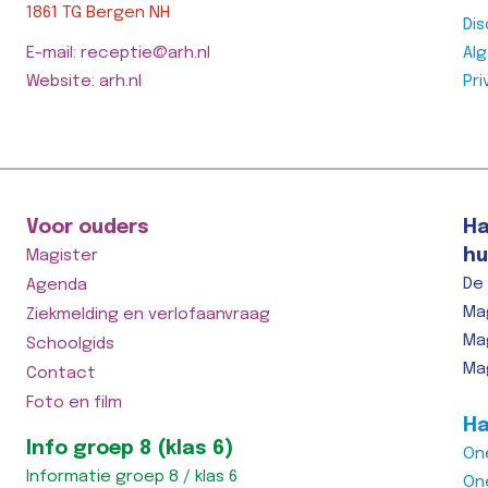
1861 TG Bergen NH
Dis
Oog in oog met
Michaë
E-mail: receptie@arh.nl
Al
smiddag weer
iemand die WOII
[vc_colum
Website: arh.nl
Pri
es!
heeft
css=".vc_
overleefd....dat raakt
width="1/4"
top: -10px
de leerlingen diep in
ustom_1615555402682{margin-
!important
het hart.
!importan
margin-right: 0px
[vc_column width="1/4"
0px !impor
margin-bottom:
css=".vc_custom_1615555402682{margin-
0px !impo
Voor ouders
Ha
ant;margin-left:
top: -10px
width: 0px
ant;border-top-
!important;margin-right: 0px
!important
hu
Magister
!important;margin-bottom:
width: 0px
De
Agenda
border-right-
0px !important;margin-left:
Lees beri
Ma
Ziekmelding en verlofaanvraag
0px !important;border-top-
Ma
Schoolgids
width: 0px
ht >>
!important;border-right-
Ma
Contact
width: 0px…
Foto en film
Lees bericht >>
Ha
Info groep 8 (klas 6)
On
rije scholen
Biologieles in het
Het sch
Informatie groep 8 / klas 6
On