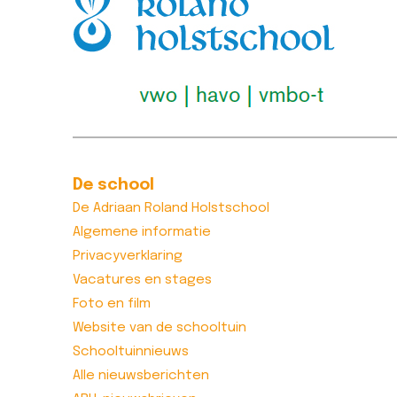
Op bezoek bij de
Eerste
Herenboeren
proefle
(filmpje)
een succ
[vc_column width="1/4"
[vc_column 
css=".vc_custom_1615555402682{margin-
css=".vc_c
top: -10px
top: -10px
!important;margin-right: 0px
!important;
!important;margin-bottom:
!important;
De school
0px !important;margin-left:
0px !import
0px !important;border-top-
0px !import
De Adriaan Roland Holstschool
width: 0px
width: 0px
Algemene informatie
!important;border-right-
!important;
Privacyverklaring
width: 0px…
width: 0px…
Vacatures en stages
Lees bericht >>
Lees beric
Foto en film
Website van de schooltuin
Schooltuinnieuws
Alle nieuwsberichten
Sportdag op het
Aantal v