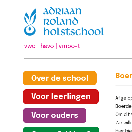
vwo | havo | vmbo-t
Boer
Over de school
Voor leerlingen
Afgelop
Boerder
Voor ouders
Om dit 
We wil
Hier bi