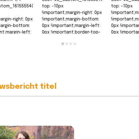
stom_1615555402682{margin-
top: -10px
top: -10px
!important;margin-right: 0px
!important;m
argin-right: 0px
!important;margin-bottom:
!important;m
margin-bottom:
0px !important;margin-left:
0px !importa
nt;margin-left:
0px !important;border-top-
0px !importa
nt;border-top-
width: 0px
width: 0px
!important;border-right-
!important;b
order-right-
width: 0px…
width: 0px…
Lees bericht >>
Lees berich
t >>
wsbericht titel