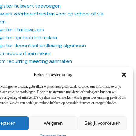
egonnen!
gister huiswerk toevoegen
n width="1/4"
iswerk voorbeeldteksten voor op school of via
custom_1615555376549{margin-
om
;margin-right: 0px
ister studiewijzers
t;margin-bottom:
gister opdrachten maken
tant;margin-left:
gister docentenhandleiding algemeen
rtant;border-top-
om account aanmaken
;border-right-
om recurring meeting aanmaken
…
om meeting
Beheer toestemming
cht >>
genlijst van Office365 Forms gebruiken
varingen te bieden, gebruiken wij technologieën zoals cookies om informatie over je
 slaan en/of te raadplegen. Door in te stemmen met deze technologieën kunnen wij
 surfgedrag of unieke ID's op deze site verwerken. Als je geen toestemming geeft of uw
trekt, kan dit een nadelige invloed hebben op bepaalde functies en mogelijkheden.
ens zijn
cepts
en!
epteren
Weigeren
Bekijk voorkeuren
n width="1/4"
custom_1615555376549{margin-