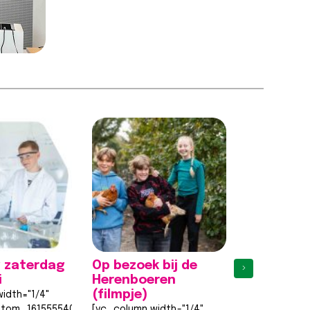
 zaterdag
Op bezoek bij de
Eerste
›
i
Herenboeren
proefles
(filmpje)
weer een 
idth="1/4"
stom_1615555402682{margin-
[vc_column width="1/4"
[vc_column w