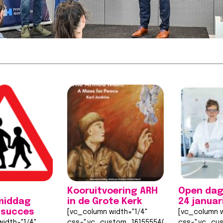
Kooruitvoering ARH
Open dag
middag
in de Grote Kerk
24 januar
 succes
[vc_column width="1/4"
[vc_column w
idth="1/4"
css=".vc_custom_1615555402682{margin-
css=".vc_cu