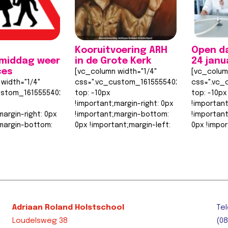
Kooruitvoering ARH
Open d
smiddag weer
in de Grote Kerk
24 janu
ces
[vc_column width="1/4"
[vc_colum
width="1/4"
css=".vc_custom_1615555402682{margin-
css=".vc_
ustom_1615555402682{margin-
top: -10px
top: -10px
!important;margin-right: 0px
!important
margin-right: 0px
!important;margin-bottom:
!importan
margin-bottom:
0px !important;margin-left:
0px !impor
ant;margin-left:
0px !important;border-top-
0px !impo
ant;border-top-
width: 0px
width: 0px
!important;border-right-
!important
border-right-
width: 0px…
width: 0px
Lees bericht >>
Lees beri
ht >>
Adriaan Roland Holstschool
Tel
Loudelsweg 38
(08