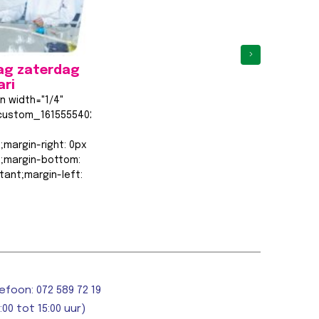
›
ag zaterdag
ari
n width="1/4"
custom_1615555402682{margin-
;margin-right: 0px
t;margin-bottom:
tant;margin-left:
rtant;border-top-
;border-right-
…
cht >>
efoon: 072 589 72 19
:00 tot 15:00 uur)