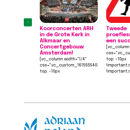
‹
Koorconcerten ARH
Tweede
in de Grote Kerk in
proefle
Alkmaar en
een suc
Concertgebouw
[vc_column 
Amsterdam!
css=".vc_c
[vc_column width="1/4"
top: -10px
css=".vc_custom_1615555402682{margin-
!important;
top: -10px
!important;
!important;margin-right: 0px
0px !import
!important;margin-bottom:
0px !import
0px !important;margin-left:
width: 0px
0px !important;border-top-
!important;
width: 0px
width: 0px…
!important;border-right-
Lees beric
width: 0px…
Lees bericht >>