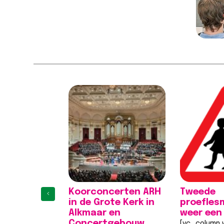
Koorconcerten ARH
Tweede
‹
in de Grote Kerk in
proefles
Alkmaar en
weer een
Concertgebouw
[vc_column w