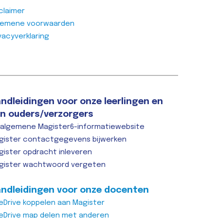
claimer
lsdag
gemene voorwaarden
n width="1/4"
vacyverklaring
custom_1615555402682{margin-
;margin-right: 0px
t;margin-bottom:
tant;margin-left:
rtant;border-top-
ndleidingen voor onze leerlingen en
;border-right-
n ouders/verzorgers
…
 algemene Magister6-informatiewebsite
cht >>
gister contactgegevens bijwerken
gister opdracht inleveren
gister wachtwoord vergeten
ndleidingen voor onze docenten
eDrive koppelen aan Magister
ooljaar is
eDrive map delen met anderen