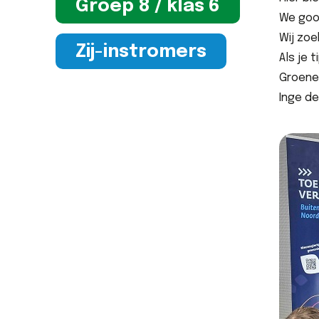
Groep 8 / klas 6
We gooi
Wij zoe
Zij-instromers
Als je 
Groene
Inge d