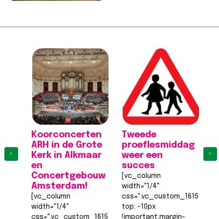
Koorconcerten
Tweede
K
ARH in de Grote
proeflesmiddag
A
‹
›
Kerk in Alkmaar
weer een
K
en
succes
[
Concertgebouw
[vc_column
wi
Amsterdam!
width="1/4"
c
[vc_column
css=".vc_custom_161555540
to
width="1/4"
top: -10px
!
css=".vc_custom_1615555402682{margin-
!important;margin-
ri