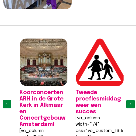
Koorconcerten
Tweede
K
ARH in de Grote
proeflesmiddag
A
‹
›
Kerk in Alkmaar
weer een
K
en
succes
[
Concertgebouw
[vc_column
wi
Amsterdam!
width="1/4"
c
[vc_column
css=".vc_custom_161555540
to