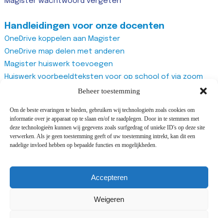
Magister wachtwoord vergeten
Handleidingen voor onze docenten
OneDrive koppelen aan Magister
OneDrive map delen met anderen
Magister huiswerk toevoegen
Huiswerk voorbeeldteksten voor op school of via zoom
Magister studiewijzers
Beheer toestemming
Magister opdrachten maken
Om de beste ervaringen te bieden, gebruiken wij technologieën zoals cookies om
Magister docentenhandleiding algemeen
informatie over je apparaat op te slaan en/of te raadplegen. Door in te stemmen met
Zoom account aanmaken
deze technologieën kunnen wij gegevens zoals surfgedrag of unieke ID's op deze site
verwerken. Als je geen toestemming geeft of uw toestemming intrekt, kan dit een
Zoom recurring meeting aanmaken
nadelige invloed hebben op bepaalde functies en mogelijkheden.
Zoom meeting
Vragenlijst van Office365 Forms gebruiken
Accepteren
Weigeren
©2025 All rights reserved Adriaan Roland Holstschool |
Design and development by
Cijs&Co
&
i-match