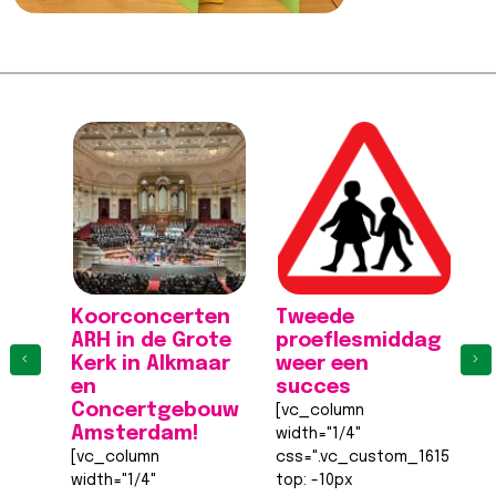
Koorconcerten
Tweede
K
ARH in de Grote
proeflesmiddag
A
‹
›
Kerk in Alkmaar
weer een
K
en
succes
[
Concertgebouw
[vc_column
wi
Amsterdam!
width="1/4"
c
[vc_column
css=".vc_custom_161555540
to
width="1/4"
top: -10px
!