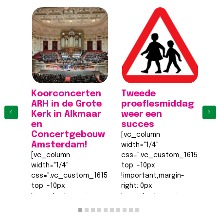
Koorconcerten
Tweede
K
ARH in de Grote
proeflesmiddag
A
‹
›
Kerk in Alkmaar
weer een
K
en
succes
[
Concertgebouw
[vc_column
wi
Amsterdam!
width="1/4"
c
[vc_column
css=".vc_custom_161555540
to
width="1/4"
top: -10px
!
css=".vc_custom_1615555402682{margin-
!important;margin-
ri
top: -10px
right: 0px
!
!important;margin-
!important;margin-
b
right: 0px
bottom: 0px
!
!important;margin-
!important;margin-
le