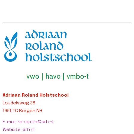
bottom: 0px
left: 0px
!
!important;margin-
!important;border-
t
left: 0px
top-width: 0px
!
!important;border-
!important;border-
ri
top-width: 0px
right-width: 0px…
L
!important;border-
Lees bericht >>
right-width: 0px…
Lees bericht >>
Adriaan Roland Holstschool
Loudelsweg 38
1861 TG Bergen NH
E-mail: receptie@arh.nl
Website: arh.nl