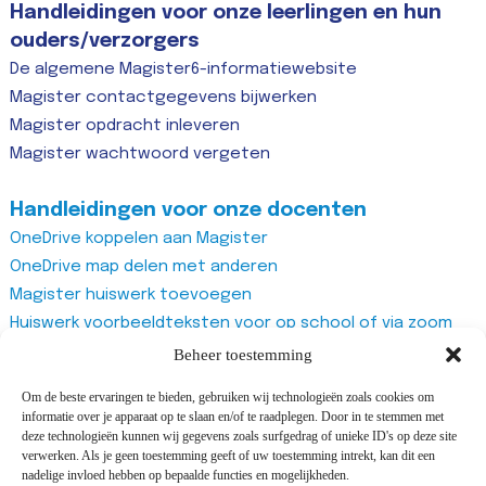
Handleidingen voor onze leerlingen en hun
ouders/verzorgers
De algemene Magister6-informatiewebsite
Magister contactgegevens bijwerken
Magister opdracht inleveren
Magister wachtwoord vergeten
Handleidingen voor onze docenten
OneDrive koppelen aan Magister
OneDrive map delen met anderen
Magister huiswerk toevoegen
Huiswerk voorbeeldteksten voor op school of via zoom
Magister studiewijzers
Beheer toestemming
Magister opdrachten maken
Om de beste ervaringen te bieden, gebruiken wij technologieën zoals cookies om
Magister docentenhandleiding algemeen
informatie over je apparaat op te slaan en/of te raadplegen. Door in te stemmen met
Zoom account aanmaken
deze technologieën kunnen wij gegevens zoals surfgedrag of unieke ID's op deze site
verwerken. Als je geen toestemming geeft of uw toestemming intrekt, kan dit een
Zoom recurring meeting aanmaken
nadelige invloed hebben op bepaalde functies en mogelijkheden.