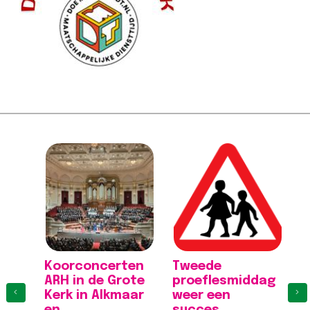
Koorconcerten
Tweede
K
ARH in de Grote
proeflesmiddag
A
‹
›
Kerk in Alkmaar
weer een
K
en
succes
[