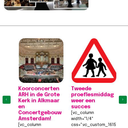
Koorconcerten
Tweede
K
ARH in de Grote
proeflesmiddag
A
‹
›
Kerk in Alkmaar
weer een
K
en
succes
[
Concertgebouw
[vc_column
wi
Amsterdam!
width="1/4"
c
[vc_column
css=".vc_custom_161555540
to