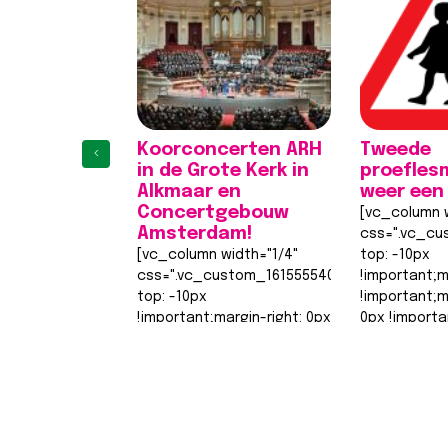
Koorconcerten ARH
Tweede
‹
in de Grote Kerk in
proefles
Alkmaar en
weer een
Concertgebouw
[vc_column w
Amsterdam!
css=".vc_cu
[vc_column width="1/4"
top: -10px
css=".vc_custom_1615555402682{margin-
!important;m
top: -10px
!important;
!important;margin-right: 0px
0px !importa
!important;margin-bottom:
0px !importa
0px !important;margin-left:
width: 0px
1
2
3
4
0px !important;border-top-
!important;b
width: 0px
width: 0px…
!important;border-right-
Lees berich
width: 0px…