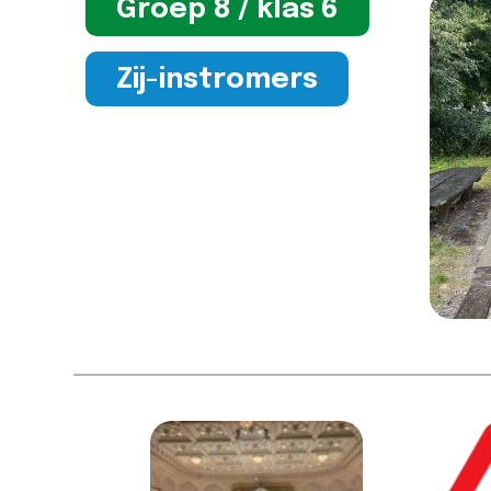
Groep 8 / klas 6
Zij-instromers