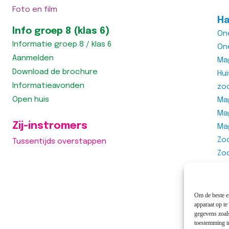
Foto en film
Ha
Info groep 8 (klas 6)
On
Informatie groep 8 / klas 6
On
Aanmelden
Ma
Download de brochure
Hu
Informatieavonden
zo
Open huis
Mag
Ma
Zij-instromers
Ma
Zo
Tussentijds overstappen
Zo
Zo
Vra
Om de beste er
apparaat op te
gegevens zoals
toestemming in