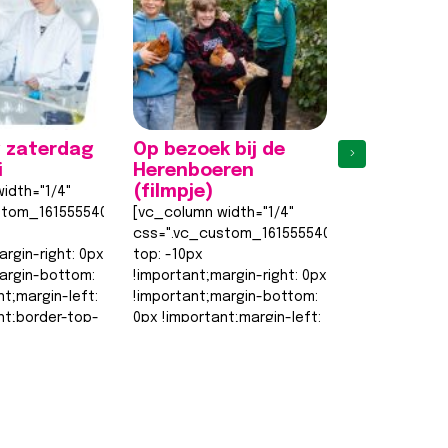
 zaterdag
Op bezoek bij de
Eerste
›
i
Herenboeren
proefles
(filmpje)
weer een 
idth="1/4"
stom_1615555402682{margin-
[vc_column width="1/4"
[vc_column w
css=".vc_custom_1615555402682{margin-
css=".vc_cu
argin-right: 0px
top: -10px
top: -10px
argin-bottom:
!important;margin-right: 0px
!important;ma
nt;margin-left:
!important;margin-bottom:
!important;m
nt;border-top-
0px !important;margin-left:
0px !importan
0px !important;border-top-
0px !importa
order-right-
width: 0px
width: 0px
!important;border-right-
!important;bo
width: 0px…
width: 0px…
t >>
Lees bericht >>
Lees berich