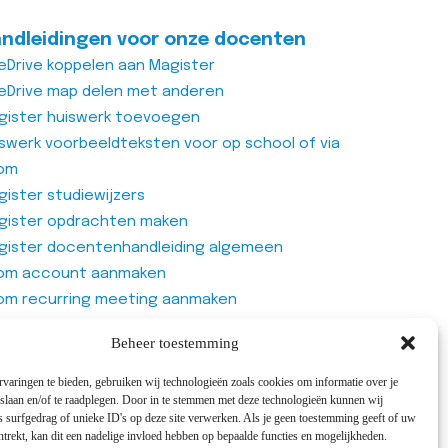
ndleidingen voor onze docenten
eDrive koppelen aan Magister
eDrive map delen met anderen
gister huiswerk toevoegen
iswerk voorbeeldteksten voor op school of via
om
ister studiewijzers
gister opdrachten maken
gister docentenhandleiding algemeen
om account aanmaken
om recurring meeting aanmaken
om meeting
Beheer toestemming
genlijst van Office365 Forms gebruiken
varingen te bieden, gebruiken wij technologieën zoals cookies om informatie over je
 slaan en/of te raadplegen. Door in te stemmen met deze technologieën kunnen wij
 surfgedrag of unieke ID's op deze site verwerken. Als je geen toestemming geeft of uw
trekt, kan dit een nadelige invloed hebben op bepaalde functies en mogelijkheden.