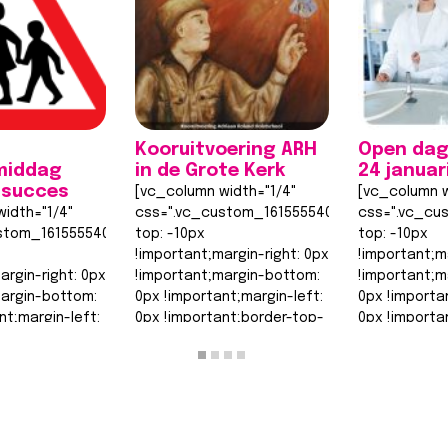
Kooruitvoering ARH
Open dag
middag
in de Grote Kerk
24 januar
 succes
[vc_column width="1/4"
[vc_column w
idth="1/4"
css=".vc_custom_1615555402682{margin-
css=".vc_cu
stom_1615555402682{margin-
top: -10px
top: -10px
!important;margin-right: 0px
!important;m
argin-right: 0px
!important;margin-bottom:
!important;m
margin-bottom:
0px !important;margin-left:
0px !importa
nt;margin-left:
0px !important;border-top-
0px !importa
nt;border-top-
width: 0px
width: 0px
!important;border-right-
!important;b
order-right-
width: 0px…
width: 0px…
Lees bericht >>
Lees berich
t >>