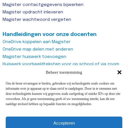
Magister contactgegevens bijwerken
Magister opdracht inleveren
Magister wachtwoord vergeten
Handleidingen voor onze docenten
OneDrive koppelen aan Magister
OneDrive map delen met anderen
Magister huiswerk toevoegen
Huiswerk voorbeeldteksten voor op school of via zoom
Magister studiewijzers
Beheer toestemming
Magister opdrachten maken
Om de beste ervaringen te bieden, gebruiken wij technologieën zoals cookies om
Magister docentenhandleiding algemeen
informatie over je apparaat op te slaan en/of te raadplegen. Door in te stemmen met
Zoom account aanmaken
deze technologieën kunnen wij gegevens zoals surfgedrag of unieke ID's op deze site
verwerken. Als je geen toestemming geeft of uw toestemming intrekt, kan dit een
Zoom recurring meeting aanmaken
nadelige invloed hebben op bepaalde functies en mogelijkheden.
Zoom meeting
Vragenlijst van Office365 Forms gebruiken
Accepteren