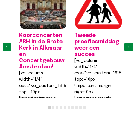
Koorconcerten
Tweede
K
ARH in de Grote
proeflesmiddag
A
‹
›
Kerk in Alkmaar
weer een
K
en
succes
[
Concertgebouw
[vc_column
wi
Amsterdam!
width="1/4"
c
[vc_column
css=".vc_custom_161555540
to
width="1/4"
top: -10px
!
css=".vc_custom_1615555402682{margin-
!important;margin-
ri
top: -10px
right: 0px
!
!important;margin-
!important;margin-
b
right: 0px
bottom: 0px
!
!important;margin-
!important;margin-
le
bottom: 0px
left: 0px
!
!important;margin-
!important;border-
t
left: 0px
top-width: 0px
!