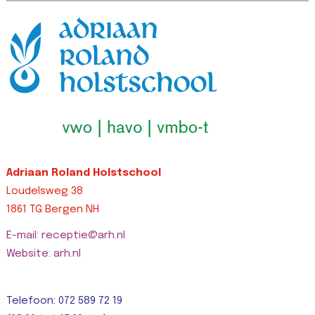
!important;border-
!important;border-
ri
top-width: 0px
right-width: 0px…
L
!important;border-
Lees bericht >>
right-width: 0px…
Lees bericht >>
Adriaan Roland Holstschool
Loudelsweg 38
1861 TG Bergen NH
E-mail: receptie@arh.nl
Website: arh.nl
Telefoon: 072 589 72 19