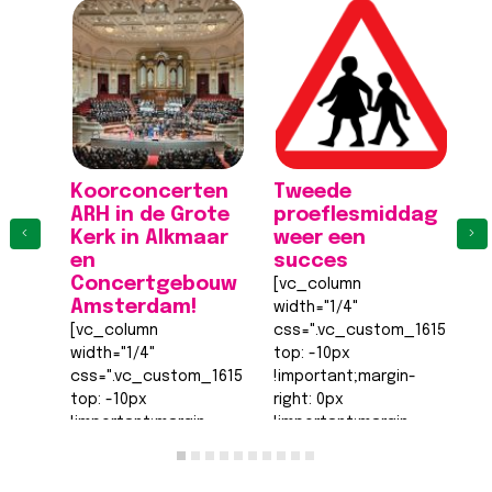
Koorconcerten
Tweede
K
ARH in de Grote
proeflesmiddag
A
‹
›
Kerk in Alkmaar
weer een
K
en
succes
[
Concertgebouw
[vc_column
wi
Amsterdam!
width="1/4"
c
[vc_column
css=".vc_custom_161555540
to
width="1/4"
top: -10px
!
css=".vc_custom_1615555402682{margin-
!important;margin-
ri
top: -10px
right: 0px
!
!important;margin-
!important;margin-
b
right: 0px
bottom: 0px
!
!important;margin-
!important;margin-
le