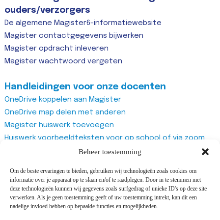
ouders/verzorgers
De algemene Magister6-informatiewebsite
Magister contactgegevens bijwerken
Magister opdracht inleveren
Magister wachtwoord vergeten
Handleidingen voor onze docenten
OneDrive koppelen aan Magister
OneDrive map delen met anderen
Magister huiswerk toevoegen
Huiswerk voorbeeldteksten voor op school of via zoom
Magister studiewijzers
Beheer toestemming
Magister opdrachten maken
Om de beste ervaringen te bieden, gebruiken wij technologieën zoals cookies om
Magister docentenhandleiding algemeen
informatie over je apparaat op te slaan en/of te raadplegen. Door in te stemmen met
Zoom account aanmaken
deze technologieën kunnen wij gegevens zoals surfgedrag of unieke ID's op deze site
verwerken. Als je geen toestemming geeft of uw toestemming intrekt, kan dit een
Zoom recurring meeting aanmaken
nadelige invloed hebben op bepaalde functies en mogelijkheden.
Zoom meeting