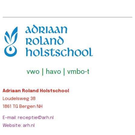
bottom: 0px
left: 0px
!
!important;margin-
!important;border-
t
left: 0px
top-width: 0px
!
!important;border-
!important;border-
ri
top-width: 0px
right-width: 0px…
L
!important;border-
Lees bericht >>
right-width: 0px…
Lees bericht >>
Adriaan Roland Holstschool
Loudelsweg 38
1861 TG Bergen NH
E-mail: receptie@arh.nl
Website: arh.nl