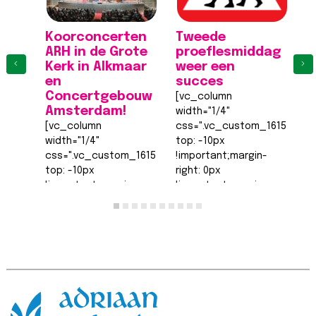
Koorconcerten
Tweede
K
ARH in de Grote
proeflesmiddag
A
‹
›
Kerk in Alkmaar
weer een
K
en
succes
[
Concertgebouw
[vc_column
wi
Amsterdam!
width="1/4"
c
[vc_column
css=".vc_custom_161555540
to
width="1/4"
top: -10px
!
css=".vc_custom_1615555402682{margin-
!important;margin-
ri
top: -10px
right: 0px
!
!important;margin-
!important;margin-
b
right: 0px
bottom: 0px
!
!important;margin-
!important;margin-
le
bottom: 0px
left: 0px
!
!important;margin-
!important;border-
t
left: 0px
top-width: 0px
!
!important;border-
!important;border-
ri
top-width: 0px
right-width: 0px…
L
!important;border-
Lees bericht >>