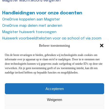
Magister wachtwoord vergeten
Handleidingen voor onze docenten
OneDrive koppelen aan Magister
OneDrive map delen met anderen
Magister huiswerk toevoegen
Huiswerk voorbeeldteksten voor op school of via zoom
Magister studiewijzers
Beheer toestemming
Magister opdrachten maken
Om de beste ervaringen te bieden, gebruiken wij technologieën zoals cookies om
Magister docentenhandleiding algemeen
informatie over je apparaat op te slaan en/of te raadplegen. Door in te stemmen met
Zoom account aanmaken
deze technologieën kunnen wij gegevens zoals surfgedrag of unieke ID's op deze site
verwerken. Als je geen toestemming geeft of uw toestemming intrekt, kan dit een
Zoom recurring meeting aanmaken
nadelige invloed hebben op bepaalde functies en mogelijkheden.
Zoom meeting
Vragenlijst van Office365 Forms gebruiken
Accepteren
Weigeren
©2025 All rights reserved Adriaan Roland Holstschool |
Design and development by
Cijs&Co
&
i-match