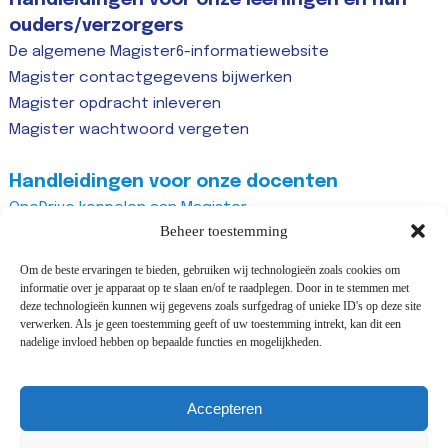
Handleidingen voor onze leerlingen en hun
ouders/verzorgers
De algemene Magister6-informatiewebsite
Magister contactgegevens bijwerken
Magister opdracht inleveren
Magister wachtwoord vergeten
Handleidingen voor onze docenten
OneDrive koppelen aan Magister
Beheer toestemming
OneDrive map delen met anderen
Magister huiswerk toevoegen
Om de beste ervaringen te bieden, gebruiken wij technologieën zoals cookies om
Huiswerk voorbeeldteksten voor op school of via zoom
informatie over je apparaat op te slaan en/of te raadplegen. Door in te stemmen met
deze technologieën kunnen wij gegevens zoals surfgedrag of unieke ID's op deze site
Magister studiewijzers
verwerken. Als je geen toestemming geeft of uw toestemming intrekt, kan dit een
Magister opdrachten maken
nadelige invloed hebben op bepaalde functies en mogelijkheden.
Magister docentenhandleiding algemeen
Zoom account aanmaken
Accepteren
Zoom recurring meeting aanmaken
Zoom meeting