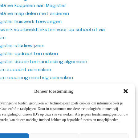
eDrive koppelen aan Magister
eDrive map delen met anderen
gister huiswerk toevoegen
iswerk voorbeeldteksten voor op school of via
om
ister studiewijzers
gister opdrachten maken
gister docentenhandleiding algemeen
om account aanmaken
om recurring meeting aanmaken
om meeting
Beheer toestemming
genlijst van Office365 Forms gebruiken
varingen te bieden, gebruiken wij technologieën zoals cookies om informatie over je
 slaan en/of te raadplegen. Door in te stemmen met deze technologieën kunnen wij
 surfgedrag of unieke ID's op deze site verwerken. Als je geen toestemming geeft of uw
trekt, kan dit een nadelige invloed hebben op bepaalde functies en mogelijkheden.
cepts