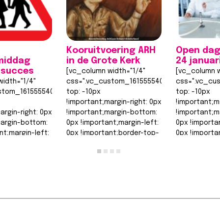
Kooruitvoering ARH
Open dag
middag
in de Grote Kerk
24 januar
 succes
[vc_column width="1/4"
[vc_column w
idth="1/4"
css=".vc_custom_1615555402682{margin-
css=".vc_cu
stom_1615555402682{margin-
top: -10px
top: -10px
!important;margin-right: 0px
!important;m
argin-right: 0px
!important;margin-bottom:
!important;m
margin-bottom:
0px !important;margin-left:
0px !importa
nt;margin-left:
0px !important;border-top-
0px !importa
nt;border-top-
width: 0px
width: 0px
!important;border-right-
!important;b
order-right-
width: 0px…
width: 0px…
Lees bericht >>
Lees berich
t >>