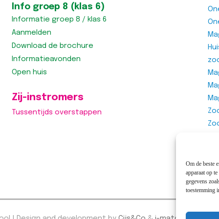
Info groep 8 (klas 6)
On
Informatie groep 8 / klas 6
On
Aanmelden
Ma
Download de brochure
Hu
Informatieavonden
zo
Open huis
Mag
Ma
Zij-instromers
Ma
Zo
Tussentijds overstappen
Zo
Zo
Vra
Om de beste er
apparaat op te
gegevens zoals
toestemming in
hool | Design and development by
Cijs&Co
&
i-match webcon