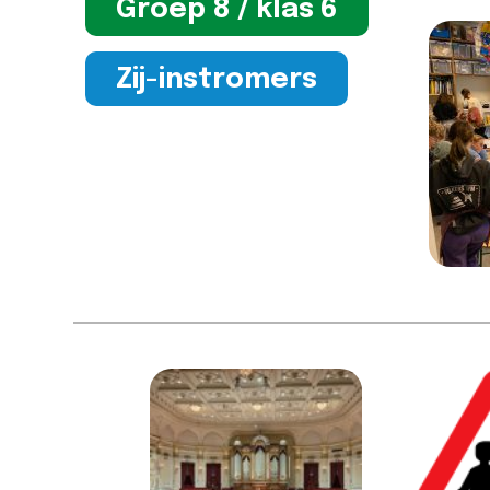
Groep 8 / klas 6
Zij-instromers