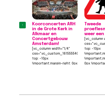
Koorconcerten ARH
Tweede
‹
in de Grote Kerk in
proefles
Alkmaar en
weer een
Concertgebouw
[vc_column w
Amsterdam!
css=".vc_cu
[vc_column width="1/4"
top: -10px
css=".vc_custom_1615555402682{margin-
!important;m
top: -10px
!important;
!important;margin-right: 0px
0px !importa
!important;margin-bottom:
0px !importa
0px !important;margin-left:
width: 0px
1
2
3
4
0px !important;border-top-
!important;b
width: 0px
width: 0px…
!important;border-right-
Lees berich
width: 0px…
Lees bericht >>