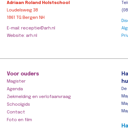
Adriaan Roland Holstschool
Tel
Loudelsweg 38
(08
1861 TG Bergen NH
Dis
E-mail: receptie@arh.nl
Al
Website: arh.nl
Pri
Voor ouders
Ha
hu
Magister
De
Agenda
Ma
Ziekmelding en verlofaanvraag
Ma
Schoolgids
Ma
Contact
Foto en film
Ha