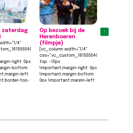
 zaterdag
Op bezoek bij de
Eerste
›
i
Herenboeren
proefles
(filmpje)
weer een 
idth="1/4"
stom_1615555402682{margin-
[vc_column width="1/4"
[vc_column w
css=".vc_custom_1615555402682{margin-
css=".vc_cu
argin-right: 0px
top: -10px
top: -10px
argin-bottom:
!important;margin-right: 0px
!important;ma
nt;margin-left:
!important;margin-bottom:
!important;m
nt;border-top-
0px !important;margin-left:
0px !importan
0px !important;border-top-
0px !importa
order-right-
width: 0px
width: 0px
!important;border-right-
!important;bo
width: 0px…
width: 0px…
t >>
Lees bericht >>
Lees berich