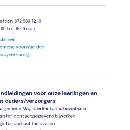
Lees bericht >>
Lees berich
efoon: 072 589 72 19
:00 tot 15:00 uur)
claimer
gemene voorwaarden
vacyverklaring
ndleidingen voor onze leerlingen en
n ouders/verzorgers
 algemene Magister6-informatiewebsite
gister contactgegevens bijwerken
gister opdracht inleveren