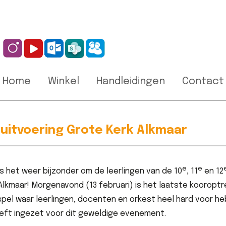
Home
Winkel
Handleidingen
Contact
uitvoering Grote Kerk Alkmaar
e
e
s het weer bijzonder
om de leerlingen van de 10
, 11
en 12
 Alkmaar!
Morgenavond (13 februari) is het laatste
koor
optr
pel waar
leerlingen, docenten en
orkest
heel hard voor h
eeft ingezet voor dit geweldige evenement.