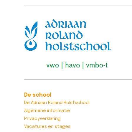
Lees berich
width: 0px…
Lees bericht >>
De school
De Adriaan Roland Holstschool
Algemene informatie
Privacyverklaring
Vacatures en stages