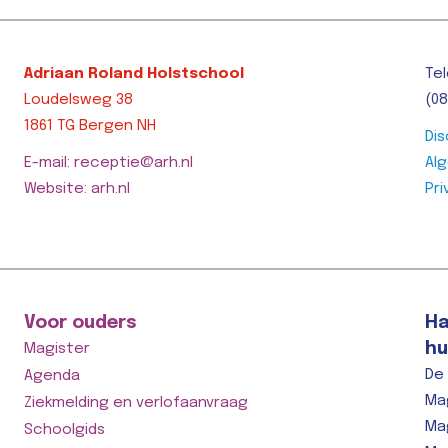
t >>
Adriaan Roland Holstschool
Tel
Loudelsweg 38
(08
1861 TG Bergen NH
Dis
E-mail: receptie@arh.nl
Al
Website: arh.nl
Pri
Voor ouders
Ha
hu
Magister
De
Agenda
Ma
Ziekmelding en verlofaanvraag
Ma
Schoolgids