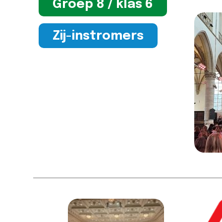
Groep 8 / klas 6
Zij-instromers