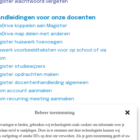
gister wachtwoord vergeten
ndleidingen voor onze docenten
eDrive koppelen aan Magister
eDrive map delen met anderen
gister huiswerk toevoegen
iswerk voorbeeldteksten voor op school of via
om
ister studiewijzers
gister opdrachten maken
gister docentenhandleiding algemeen
om account aanmaken
om recurring meeting aanmaken
om meeting
Beheer toestemming
genlijst van Office365 Forms gebruiken
varingen te bieden, gebruiken wij technologieën zoals cookies om informatie over je
 slaan en/of te raadplegen. Door in te stemmen met deze technologieën kunnen wij
 surfgedrag of unieke ID's op deze site verwerken. Als je geen toestemming geeft of uw