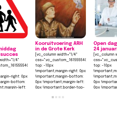
Kooruitvoering ARH
Open dag
middag
in de Grote Kerk
24 januar
 succes
[vc_column width="1/4"
[vc_column w
idth="1/4"
css=".vc_custom_1615555402682{margin-
css=".vc_cu
stom_1615555402682{margin-
top: -10px
top: -10px
!important;margin-right: 0px
!important;m
argin-right: 0px
!important;margin-bottom:
!important;m
margin-bottom:
0px !important;margin-left:
0px !importa
nt;margin-left:
0px !important;border-top-
0px !importa
nt;border-top-
width: 0px
width: 0px
!important;border-right-
!important;b
order-right-
width: 0px…
width: 0px…
Lees bericht >>
Lees berich