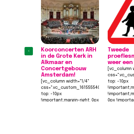
Koorconcerten ARH
Tweede
‹
in de Grote Kerk in
proefles
Alkmaar en
weer een
Concertgebouw
[vc_column w
Amsterdam!
css=".vc_cu
[vc_column width="1/4"
top: -10px
css=".vc_custom_1615555402682{margin-
!important;m
top: -10px
!important;
!important;margin-right: 0px
0px !importa
!important;margin-bottom:
0px !importa
0px !important;margin-left:
width: 0px
1
2
3
4
0px !important;border-top-
!important;b
width: 0px
width: 0px…
!important;border-right-