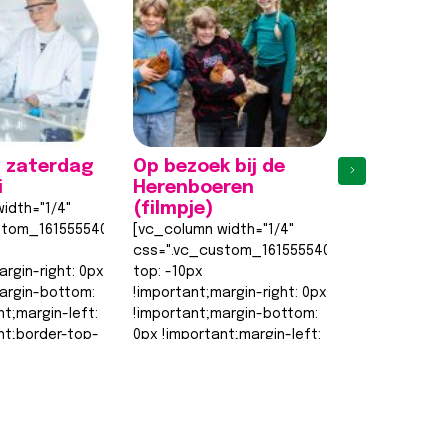
 zaterdag
Op bezoek bij de
Eerste
›
i
Herenboeren
proefles
(filmpje)
weer een 
idth="1/4"
stom_1615555402682{margin-
[vc_column width="1/4"
[vc_column w
css=".vc_custom_1615555402682{margin-
css=".vc_cu
argin-right: 0px
top: -10px
top: -10px
argin-bottom:
!important;margin-right: 0px
!important;ma
nt;margin-left:
!important;margin-bottom:
!important;m
nt;border-top-
0px !important;margin-left:
0px !importan
0px !important;border-top-
0px !importa
order-right-
width: 0px
width: 0px
!important;border-right-
!important;bo
width: 0px…
width: 0px…
t >>