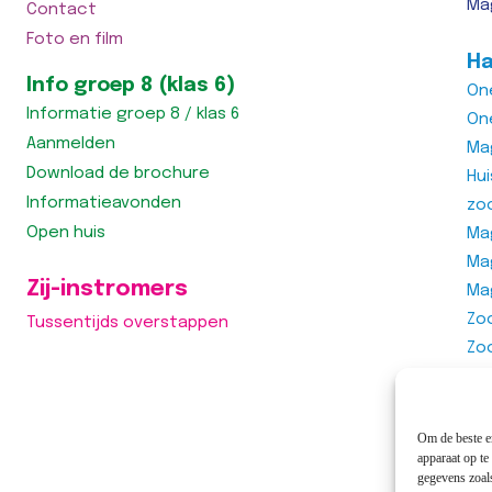
Ma
Contact
Foto en film
Ha
Info groep 8 (klas 6)
On
Informatie groep 8 / klas 6
On
Aanmelden
Ma
Download de brochure
Hu
Informatieavonden
zo
Open huis
Mag
Ma
Zij-instromers
Ma
Zo
Tussentijds overstappen
Zo
Zo
Vra
Om de beste er
apparaat op te
gegevens zoals