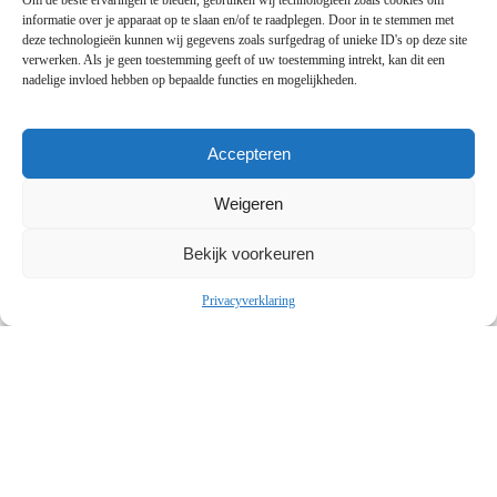
Om de beste ervaringen te bieden, gebruiken wij technologieën zoals cookies om
informatie over je apparaat op te slaan en/of te raadplegen. Door in te stemmen met
deze technologieën kunnen wij gegevens zoals surfgedrag of unieke ID's op deze site
verwerken. Als je geen toestemming geeft of uw toestemming intrekt, kan dit een
nadelige invloed hebben op bepaalde functies en mogelijkheden.
Accepteren
Adriaan Roland Holstschool
Weigeren
Loudelsweg 38
1861 TG Bergen NH
Bekijk voorkeuren
E-mail: receptie@arh.nl
Privacyverklaring
Website: arh.nl
Telefoon: 072 589 72 19
(08:00 tot 15:00 uur)
Disclaimer
Algemene voorwaarden