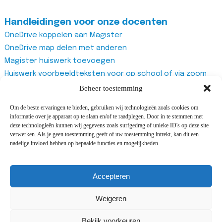
Handleidingen voor onze docenten
OneDrive koppelen aan Magister
OneDrive map delen met anderen
Magister huiswerk toevoegen
Huiswerk voorbeeldteksten voor op school of via zoom
Magister studiewijzers
Beheer toestemming
Magister opdrachten maken
Om de beste ervaringen te bieden, gebruiken wij technologieën zoals cookies om
Magister docentenhandleiding algemeen
informatie over je apparaat op te slaan en/of te raadplegen. Door in te stemmen met
Zoom account aanmaken
deze technologieën kunnen wij gegevens zoals surfgedrag of unieke ID's op deze site
verwerken. Als je geen toestemming geeft of uw toestemming intrekt, kan dit een
Zoom recurring meeting aanmaken
nadelige invloed hebben op bepaalde functies en mogelijkheden.
Zoom meeting
Vragenlijst van Office365 Forms gebruiken
Accepteren
Weigeren
©2025 All rights reserved Adriaan Roland Holstschool |
Design and development by
Cijs&Co
&
i-match
Bekijk voorkeuren