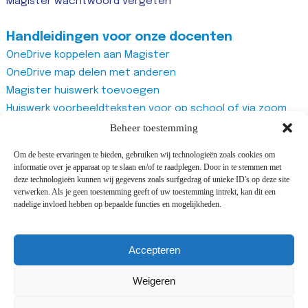
Magister wachtwoord vergeten
Handleidingen voor onze docenten
OneDrive koppelen aan Magister
OneDrive map delen met anderen
Magister huiswerk toevoegen
Huiswerk voorbeeldteksten voor op school of via zoom
Magister studiewijzers
Beheer toestemming
Magister opdrachten maken
Om de beste ervaringen te bieden, gebruiken wij technologieën zoals cookies om
Magister docentenhandleiding algemeen
informatie over je apparaat op te slaan en/of te raadplegen. Door in te stemmen met
Zoom account aanmaken
deze technologieën kunnen wij gegevens zoals surfgedrag of unieke ID's op deze site
verwerken. Als je geen toestemming geeft of uw toestemming intrekt, kan dit een
Zoom recurring meeting aanmaken
nadelige invloed hebben op bepaalde functies en mogelijkheden.
Zoom meeting
Vragenlijst van Office365 Forms gebruiken
Accepteren
Weigeren
©2025 All rights reserved Adriaan Roland Holstschool |
Design and development by
Cijs&Co
&
i-match