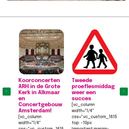
Koorconcerten
Tweede
K
ARH in de Grote
proeflesmiddag
A
‹
›
Kerk in Alkmaar
weer een
K
en
succes
[
Concertgebouw
[vc_column
wi
Amsterdam!
width="1/4"
c
[vc_column
css=".vc_custom_161555540
to
width="1/4"
top: -10px
!
css=".vc_custom_1615555402682{margin-
!important;margin-
ri