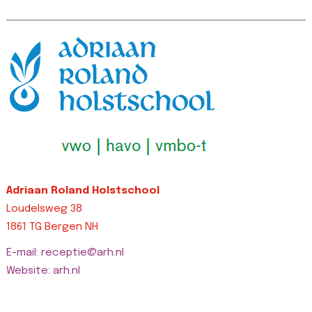
left: 0px
top-width: 0px
!
!important;border-
!important;border-
ri
top-width: 0px
right-width: 0px…
L
!important;border-
Lees bericht >>
right-width: 0px…
Lees bericht >>
Adriaan Roland Holstschool
Loudelsweg 38
1861 TG Bergen NH
E-mail: receptie@arh.nl
Website: arh.nl