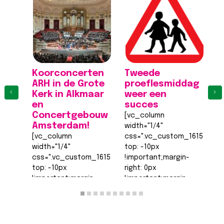
Koorconcerten
Tweede
K
ARH in de Grote
proeflesmiddag
A
‹
›
Kerk in Alkmaar
weer een
K
en
succes
[
Concertgebouw
[vc_column
wi
Amsterdam!
width="1/4"
c
[vc_column
css=".vc_custom_161555540
to
width="1/4"
top: -10px
!
css=".vc_custom_1615555402682{margin-
!important;margin-
ri
top: -10px
right: 0px
!
!important;margin-
!important;margin-
b
right: 0px
bottom: 0px
!
!important;margin-
!important;margin-
le
bottom: 0px
left: 0px
!
!important;margin-
!important;border-
t