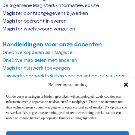
De algemene Magister6-informatiewebsite
Magister contactgegevens bijwerken
Magister opdracht inleveren
Magister wachtwoord vergeten
Handleidingen voor onze docenten
OneDrive koppelen aan Magister
OneDrive map delen met anderen
Magister huiswerk toevoegen
Huiswerk voorbeeldteksten voor op school of via zoom
Magister studiewijzers
Beheer toestemming
Magister opdrachten maken
Om de beste ervaringen te bieden, gebruiken wij technologieën zoals cookies om
Magister docentenhandleiding algemeen
informatie over je apparaat op te slaan en/of te raadplegen. Door in te stemmen met
Zoom account aanmaken
deze technologieën kunnen wij gegevens zoals surfgedrag of unieke ID's op deze site
verwerken. Als je geen toestemming geeft of uw toestemming intrekt, kan dit een
Zoom recurring meeting aanmaken
nadelige invloed hebben op bepaalde functies en mogelijkheden.
Zoom meeting
Vragenlijst van Office365 Forms gebruiken