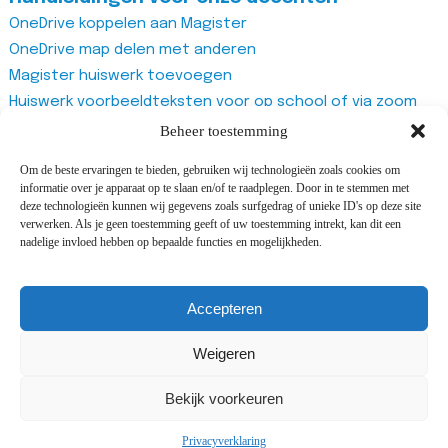
OneDrive koppelen aan Magister
OneDrive map delen met anderen
Magister huiswerk toevoegen
Huiswerk voorbeeldteksten voor op school of via zoom
Magister studiewijzers
Beheer toestemming
Magister opdrachten maken
Om de beste ervaringen te bieden, gebruiken wij technologieën zoals cookies om
Magister docentenhandleiding algemeen
informatie over je apparaat op te slaan en/of te raadplegen. Door in te stemmen met
Zoom account aanmaken
deze technologieën kunnen wij gegevens zoals surfgedrag of unieke ID's op deze site
verwerken. Als je geen toestemming geeft of uw toestemming intrekt, kan dit een
Zoom recurring meeting aanmaken
nadelige invloed hebben op bepaalde functies en mogelijkheden.
Zoom meeting
Vragenlijst van Office365 Forms gebruiken
Accepteren
Weigeren
©2025 All rights reserved Adriaan Roland Holstschool |
Design and development by
Cijs&Co
&
i-match
Bekijk voorkeuren
webconcepts
Privacyverklaring