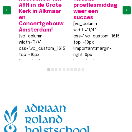
ARH in de Grote
proeflesmiddag
A
‹
›
Kerk in Alkmaar
weer een
K
en
succes
[
Concertgebouw
[vc_column
wi
Amsterdam!
width="1/4"
c
[vc_column
css=".vc_custom_161555540
to
width="1/4"
top: -10px
!
css=".vc_custom_1615555402682{margin-
!important;margin-
ri
top: -10px
right: 0px
!
!important;margin-
!important;margin-
b
right: 0px
bottom: 0px
!
!important;margin-
!important;margin-
le
bottom: 0px
left: 0px
!
!important;margin-
!important;border-
t
left: 0px
top-width: 0px
!
!important;border-
!important;border-
ri
top-width: 0px
right-width: 0px…
L
!important;border-
Lees bericht >>
right-width: 0px…
Lees bericht >>