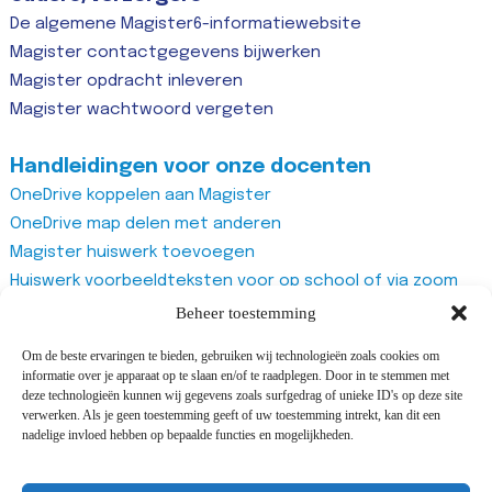
De algemene Magister6-informatiewebsite
Magister contactgegevens bijwerken
Magister opdracht inleveren
Magister wachtwoord vergeten
Handleidingen voor onze docenten
OneDrive koppelen aan Magister
OneDrive map delen met anderen
Magister huiswerk toevoegen
Huiswerk voorbeeldteksten voor op school of via zoom
Magister studiewijzers
Beheer toestemming
Magister opdrachten maken
Om de beste ervaringen te bieden, gebruiken wij technologieën zoals cookies om
Magister docentenhandleiding algemeen
informatie over je apparaat op te slaan en/of te raadplegen. Door in te stemmen met
Zoom account aanmaken
deze technologieën kunnen wij gegevens zoals surfgedrag of unieke ID's op deze site
verwerken. Als je geen toestemming geeft of uw toestemming intrekt, kan dit een
Zoom recurring meeting aanmaken
nadelige invloed hebben op bepaalde functies en mogelijkheden.
Zoom meeting
Vragenlijst van Office365 Forms gebruiken