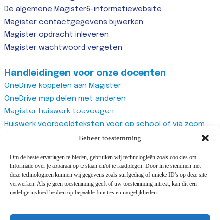
De algemene Magister6-informatiewebsite
Magister contactgegevens bijwerken
Magister opdracht inleveren
Magister wachtwoord vergeten
Handleidingen voor onze docenten
OneDrive koppelen aan Magister
OneDrive map delen met anderen
Magister huiswerk toevoegen
Huiswerk voorbeeldteksten voor op school of via zoom
Magister studiewijzers
Beheer toestemming
Magister opdrachten maken
Om de beste ervaringen te bieden, gebruiken wij technologieën zoals cookies om
Magister docentenhandleiding algemeen
informatie over je apparaat op te slaan en/of te raadplegen. Door in te stemmen met
Zoom account aanmaken
deze technologieën kunnen wij gegevens zoals surfgedrag of unieke ID's op deze site
verwerken. Als je geen toestemming geeft of uw toestemming intrekt, kan dit een
Zoom recurring meeting aanmaken
nadelige invloed hebben op bepaalde functies en mogelijkheden.
Zoom meeting
Vragenlijst van Office365 Forms gebruiken