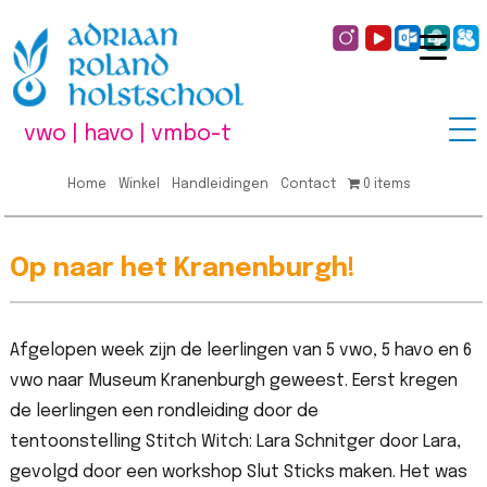
vwo | havo | vmbo-t
Home
Winkel
Handleidingen
Contact
0 items
Op naar het
Kranenburgh
!
Afgelopen week zijn de leerlingen van 5 vwo, 5 havo en 6
vwo
naar Museum
Kranenburgh
geweest
.
E
erst
kregen
de leerlingen
een rondleiding door de
tentoonste
lling
Stitch
Witch
: Lara Schnitger
door Lara
,
gevolgd door
een
workshop
Slut
Sticks maken
.
Het was