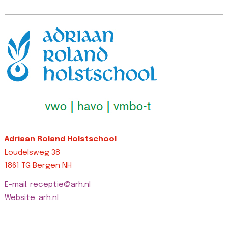
left: 0px
top-width: 0px
!
!important;border-
!important;border-
ri
top-width: 0px
right-width: 0px…
L
!important;border-
Lees bericht >>
right-width: 0px…
Lees bericht >>
Adriaan Roland Holstschool
Loudelsweg 38
1861 TG Bergen NH
E-mail: receptie@arh.nl
Website: arh.nl