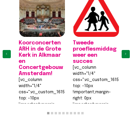
Koorconcerten
Tweede
K
ARH in de Grote
proeflesmiddag
A
‹
›
Kerk in Alkmaar
weer een
K
en
succes
[
Concertgebouw
[vc_column
wi
Amsterdam!
width="1/4"
c
[vc_column
css=".vc_custom_161555540
to
width="1/4"
top: -10px
!
css=".vc_custom_1615555402682{margin-
!important;margin-
ri
top: -10px
right: 0px
!
!important;margin-
!important;margin-
b
right: 0px
bottom: 0px
!
!important;margin-
!important;margin-
le
bottom: 0px
left: 0px
!
!important;margin-
!important;border-
t