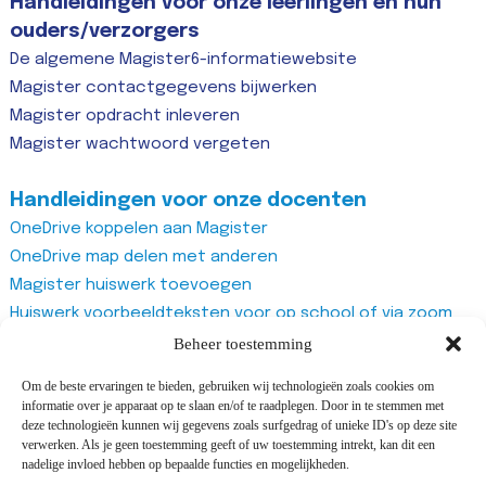
Handleidingen voor onze leerlingen en hun
ouders/verzorgers
De algemene Magister6-informatiewebsite
Magister contactgegevens bijwerken
Magister opdracht inleveren
Magister wachtwoord vergeten
Handleidingen voor onze docenten
OneDrive koppelen aan Magister
OneDrive map delen met anderen
Magister huiswerk toevoegen
Huiswerk voorbeeldteksten voor op school of via zoom
Magister studiewijzers
Beheer toestemming
Magister opdrachten maken
Om de beste ervaringen te bieden, gebruiken wij technologieën zoals cookies om
Magister docentenhandleiding algemeen
informatie over je apparaat op te slaan en/of te raadplegen. Door in te stemmen met
Zoom account aanmaken
deze technologieën kunnen wij gegevens zoals surfgedrag of unieke ID's op deze site
verwerken. Als je geen toestemming geeft of uw toestemming intrekt, kan dit een
Zoom recurring meeting aanmaken
nadelige invloed hebben op bepaalde functies en mogelijkheden.
Zoom meeting