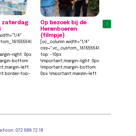
 zaterdag
Op bezoek bij de
Eerste
›
i
Herenboeren
proefles
(filmpje)
weer een 
idth="1/4"
stom_1615555402682{margin-
[vc_column width="1/4"
[vc_column w
css=".vc_custom_1615555402682{margin-
css=".vc_cu
argin-right: 0px
top: -10px
top: -10px
argin-bottom:
!important;margin-right: 0px
!important;ma
nt;margin-left:
!important;margin-bottom:
!important;m
nt;border-top-
0px !important;margin-left:
0px !importan
0px !important;border-top-
0px !importa
order-right-
width: 0px
width: 0px
!important;border-right-
!important;bo
width: 0px…
width: 0px…
t >>
Lees bericht >>
Lees berich
efoon: 072 589 72 19