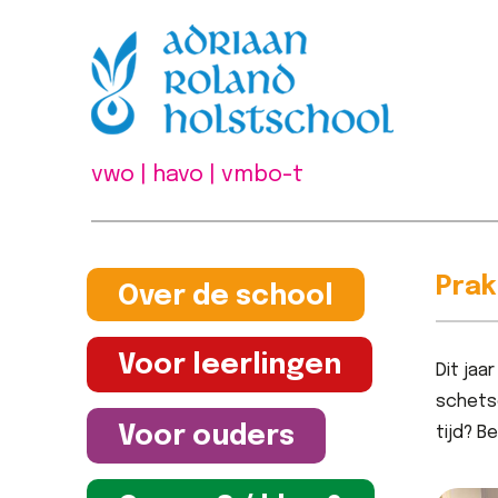
vwo | havo | vmbo-t
Prak
Over de school
Voor leerlingen
Dit jaa
schetse
Voor ouders
tijd? B