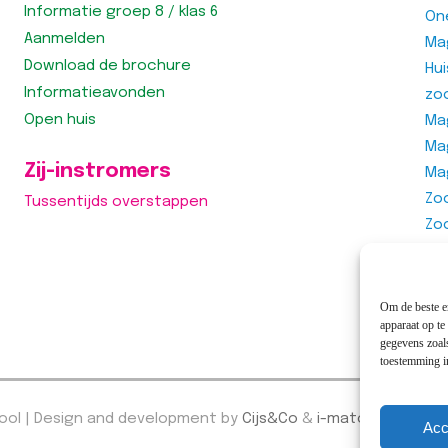
Informatie groep 8 / klas 6
On
Aanmelden
Ma
Download de brochure
Hu
Informatieavonden
zo
Open huis
Mag
Ma
Zij-instromers
Ma
Zo
Tussentijds overstappen
Zo
Zo
Vra
Om de beste er
apparaat op te
gegevens zoals
toestemming in
hool | Design and development by
Cijs&Co
&
i-match webcon
Acc