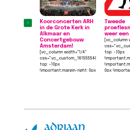
Koorconcerten ARH
Tweede
‹
in de Grote Kerk in
proefles
Alkmaar en
weer een
Concertgebouw
[vc_column w
Amsterdam!
css=".vc_cu
[vc_column width="1/4"
top: -10px
css=".vc_custom_1615555402682{margin-
!important;m
top: -10px
!important;
!important;margin-right: 0px
0px !importa
!important;margin-bottom:
0px !importa
0px !important;margin-left:
width: 0px
1
2
3
4
0px !important;border-top-
!important;b
width: 0px
width: 0px…
!important;border-right-
Lees berich
width: 0px…
Lees bericht >>