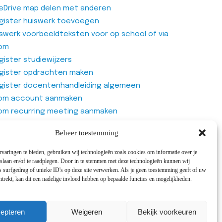
eDrive map delen met anderen
gister huiswerk toevoegen
iswerk voorbeeldteksten voor op school of via
om
ister studiewijzers
gister opdrachten maken
gister docentenhandleiding algemeen
om account aanmaken
om recurring meeting aanmaken
om meeting
Beheer toestemming
genlijst van Office365 Forms gebruiken
varingen te bieden, gebruiken wij technologieën zoals cookies om informatie over je
 slaan en/of te raadplegen. Door in te stemmen met deze technologieën kunnen wij
 surfgedrag of unieke ID's op deze site verwerken. Als je geen toestemming geeft of uw
trekt, kan dit een nadelige invloed hebben op bepaalde functies en mogelijkheden.
cepts
epteren
Weigeren
Bekijk voorkeuren