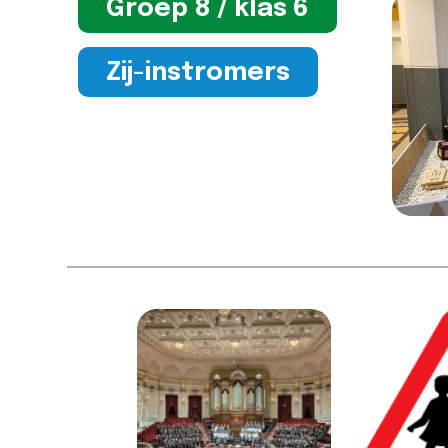
Groep 8 / klas 6
Zij-instromers