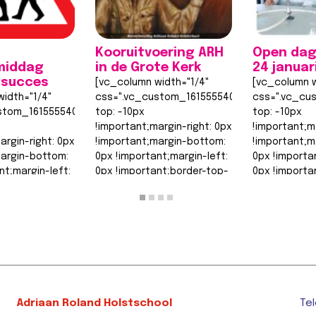
Kooruitvoering ARH
Open dag
middag
in de Grote Kerk
24 januar
 succes
[vc_column width="1/4"
[vc_column w
idth="1/4"
css=".vc_custom_1615555402682{margin-
css=".vc_cu
stom_1615555402682{margin-
top: -10px
top: -10px
!important;margin-right: 0px
!important;m
argin-right: 0px
!important;margin-bottom:
!important;m
margin-bottom:
0px !important;margin-left:
0px !importa
nt;margin-left:
0px !important;border-top-
0px !importa
nt;border-top-
width: 0px
width: 0px
!important;border-right-
!important;b
order-right-
width: 0px…
width: 0px…
Lees bericht >>
Lees berich
t >>
Adriaan Roland Holstschool
Tel