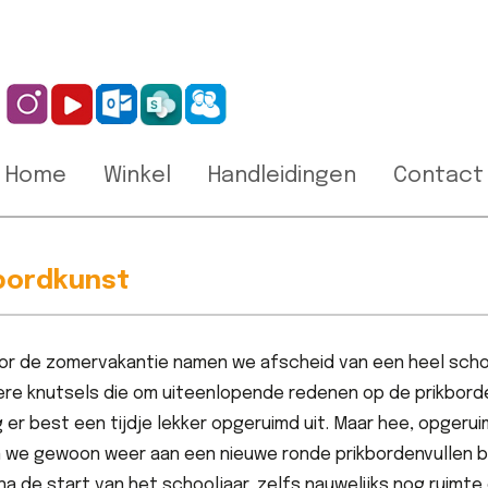
Home
Winkel
Handleidingen
Contact
bordkunst
oor de zomervakantie namen we afscheid van een heel scho
ere
knutsels
die om uiteenlopende redenen op de prikbord
 er best een tijdje lekker opgeruimd uit. Maar hee, opgeruim
jn we gewoon weer aan een nieuwe ronde
prikbordenvullen
b
a de start van het schooljaar, zelfs nauwelijks nog ruim