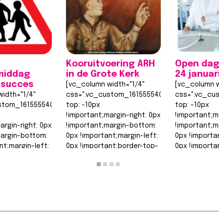
Kooruitvoering ARH
Open dag
middag
in de Grote Kerk
24 januar
 succes
[vc_column width="1/4"
[vc_column w
idth="1/4"
css=".vc_custom_1615555402682{margin-
css=".vc_cu
stom_1615555402682{margin-
top: -10px
top: -10px
!important;margin-right: 0px
!important;m
argin-right: 0px
!important;margin-bottom:
!important;m
margin-bottom:
0px !important;margin-left:
0px !importa
nt;margin-left:
0px !important;border-top-
0px !importa
nt;border-top-
width: 0px
width: 0px
!important;border-right-
!important;b
order-right-
width: 0px…
width: 0px…
Lees bericht >>
Lees berich
t >>