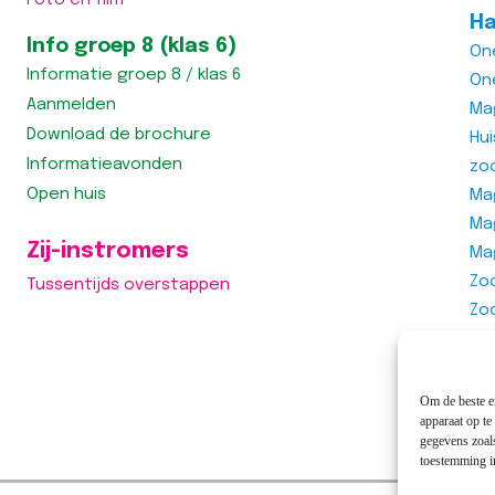
Foto en film
Ha
Info groep 8 (klas 6)
On
Informatie groep 8 / klas 6
On
Aanmelden
Ma
Download de brochure
Hu
Informatieavonden
zo
Open huis
Mag
Ma
Zij-instromers
Ma
Zo
Tussentijds overstappen
Zo
Zo
Vra
Om de beste er
apparaat op te
gegevens zoals
toestemming in