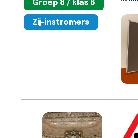
Groep 8 / klas 6
Zij-instromers