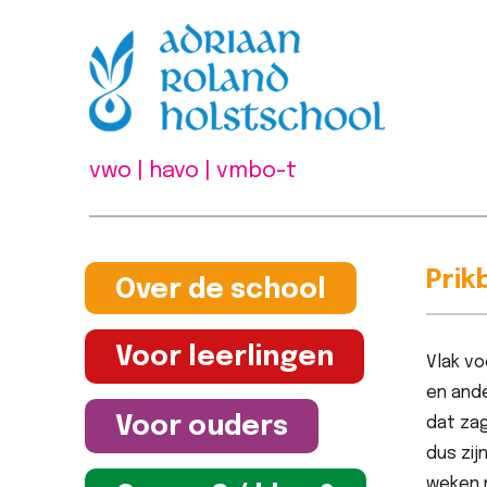
vwo | havo | vmbo-t
Prik
Over de school
Voor leerlingen
Vlak v
en and
Voor ouders
dat zag
dus zi
weken n