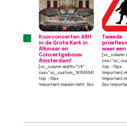
Koorconcerten ARH
Tweede
‹
in de Grote Kerk in
proefles
Alkmaar en
weer een
Concertgebouw
[vc_column w
Amsterdam!
css=".vc_cu
[vc_column width="1/4"
top: -10px
css=".vc_custom_1615555402682{margin-
!important;m
top: -10px
!important;
!important;margin-right: 0px
0px !importa
!important;margin-bottom:
0px !importa
0px !important;margin-left:
width: 0px
1
2
3
4
0px !important;border-top-
!important;b
width: 0px
width: 0px…
!important;border-right-
Lees berich
width: 0px…