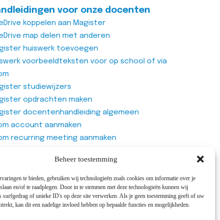
ndleidingen voor onze docenten
eDrive koppelen aan Magister
eDrive map delen met anderen
gister huiswerk toevoegen
iswerk voorbeeldteksten voor op school of via
om
ister studiewijzers
gister opdrachten maken
gister docentenhandleiding algemeen
om account aanmaken
om recurring meeting aanmaken
om meeting
Beheer toestemming
genlijst van Office365 Forms gebruiken
varingen te bieden, gebruiken wij technologieën zoals cookies om informatie over je
 slaan en/of te raadplegen. Door in te stemmen met deze technologieën kunnen wij
 surfgedrag of unieke ID's op deze site verwerken. Als je geen toestemming geeft of uw
trekt, kan dit een nadelige invloed hebben op bepaalde functies en mogelijkheden.