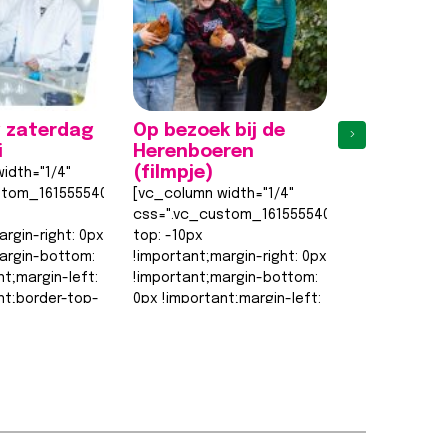
 zaterdag
Op bezoek bij de
Eerste
›
i
Herenboeren
proefles
(filmpje)
weer een 
idth="1/4"
stom_1615555402682{margin-
[vc_column width="1/4"
[vc_column w
css=".vc_custom_1615555402682{margin-
css=".vc_cu
argin-right: 0px
top: -10px
top: -10px
argin-bottom:
!important;margin-right: 0px
!important;ma
nt;margin-left:
!important;margin-bottom:
!important;m
nt;border-top-
0px !important;margin-left:
0px !importan
0px !important;border-top-
0px !importa
order-right-
width: 0px
width: 0px
!important;border-right-
!important;bo
width: 0px…
width: 0px…
t >>
Lees bericht >>
Lees berich