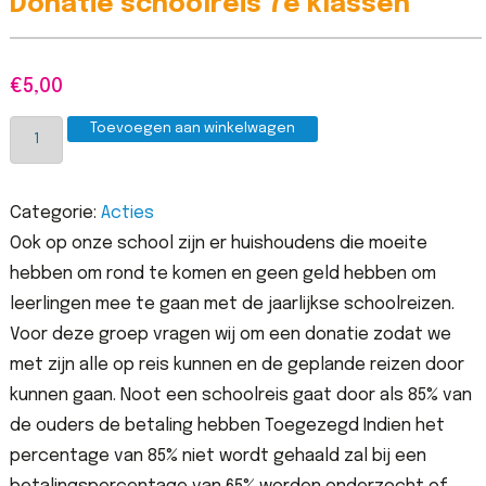
Donatie schoolreis 7e klassen
€
5,00
Donatie
Toevoegen aan winkelwagen
schoolreis
7e
Categorie:
Acties
klassen
Ook op onze school zijn er huishoudens die moeite
aantal
hebben om rond te komen en geen geld hebben om
leerlingen mee te gaan met de jaarlijkse schoolreizen.
Voor deze groep vragen wij om een donatie zodat we
met zijn alle op reis kunnen en de geplande reizen door
kunnen gaan. Noot een schoolreis gaat door als 85% van
de ouders de betaling hebben Toegezegd Indien het
percentage van 85% niet wordt gehaald zal bij een