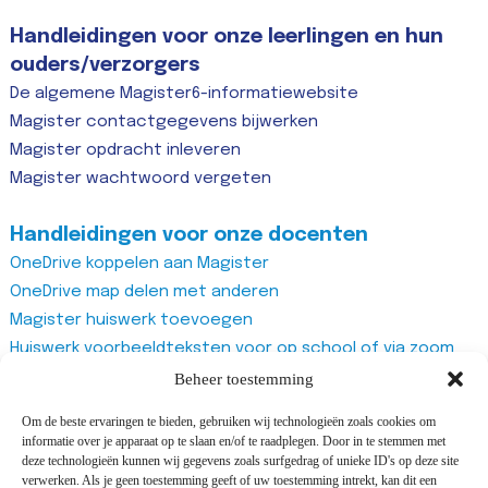
Handleidingen voor onze leerlingen en hun
ouders/verzorgers
De algemene Magister6-informatiewebsite
Magister contactgegevens bijwerken
Magister opdracht inleveren
Magister wachtwoord vergeten
Handleidingen voor onze docenten
OneDrive koppelen aan Magister
OneDrive map delen met anderen
Magister huiswerk toevoegen
Huiswerk voorbeeldteksten voor op school of via zoom
Magister studiewijzers
Beheer toestemming
Magister opdrachten maken
Om de beste ervaringen te bieden, gebruiken wij technologieën zoals cookies om
Magister docentenhandleiding algemeen
informatie over je apparaat op te slaan en/of te raadplegen. Door in te stemmen met
Zoom account aanmaken
deze technologieën kunnen wij gegevens zoals surfgedrag of unieke ID's op deze site
verwerken. Als je geen toestemming geeft of uw toestemming intrekt, kan dit een