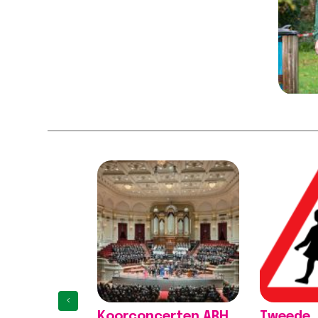
0px !important;border-top-
0px !import
width: 0px
width: 0px
!important;border-right-
!important;
width: 0px…
width: 0px…
Lees bericht >>
Lees beric
Sportdag op het
Aantal v
strand
in Neder
'Niet all
[vc_column width="1/4"
reproduc
css=".vc_custom_1615555402682{margin-
top: -10px
[vc_column 
!important;margin-right: 0px
css=".vc_c
!important;margin-bottom:
top: -10px
0px !important;margin-left:
!important;
0px !important;border-top-
!important;
width: 0px
0px !import
‹
!important;border-right-
0px !import
Koorconcerten ARH
Tweede