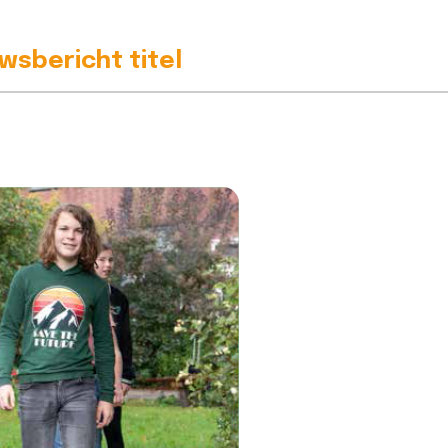
t >>
wsbericht titel