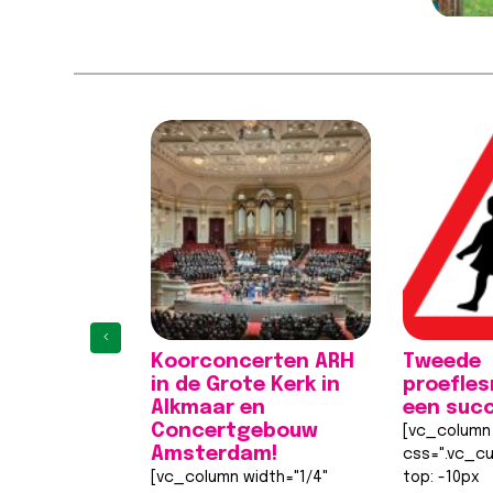
‹
Koorconcerten ARH
Tweede
in de Grote Kerk in
proefle
Alkmaar en
een suc
Concertgebouw
[vc_column 
Amsterdam!
css=".vc_c
[vc_column width="1/4"
top: -10px