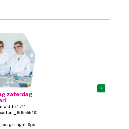
›
ag zaterdag
ari
n width="1/4"
custom_1615555402682{margin-
;margin-right: 0px