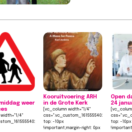
Kooruitvoering ARH
Open d
smiddag weer
in de Grote Kerk
24 janu
ces
[vc_column width="1/4"
[vc_colum
width="1/4"
css=".vc_custom_1615555402682{margin-
css=".vc_
ustom_1615555402682{margin-
top: -10px
top: -10px
!important;margin-right: 0px
!important