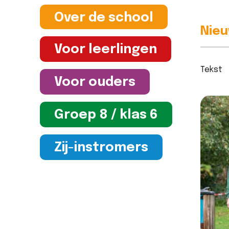
Lees berich
width: 0px…
Over de school
Lees bericht >>
Nieu
Voor leerlingen
Tekst
Voor ouders
Groep 8 / klas 6
Zij-instromers