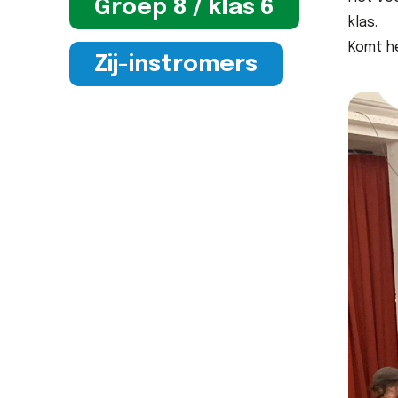
Groep 8 / klas 6
klas.
Komt he
Zij-instromers