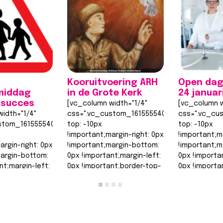
Kooruitvoering ARH
Open dag
middag
in de Grote Kerk
24 januar
 succes
[vc_column width="1/4"
[vc_column w
idth="1/4"
css=".vc_custom_1615555402682{margin-
css=".vc_cu
stom_1615555402682{margin-
top: -10px
top: -10px
!important;margin-right: 0px
!important;m
argin-right: 0px
!important;margin-bottom:
!important;m
margin-bottom:
0px !important;margin-left:
0px !importa
nt;margin-left:
0px !important;border-top-
0px !importa
nt;border-top-
width: 0px
width: 0px
!important;border-right-
!important;b
order-right-
width: 0px…
width: 0px…
Lees bericht >>
Lees berich