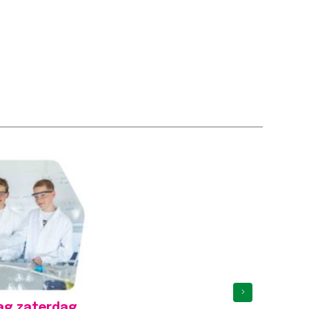
;border-right-
…
cht >>
ooljaar is
egonnen!
n width="1/4"
custom_1615555376549{margin-
;margin-right: 0px
t;margin-bottom:
tant;margin-left:
rtant;border-top-
›
;border-right-
ag zaterdag