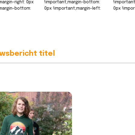
margin-right: 0px
!important;margin-bottom:
!importan
margin-bottom:
0px !important;margin-left:
0px !impor
ant;margin-left:
0px !important;border-top-
0px !impo
ant;border-top-
width: 0px
width: 0px
!important;border-right-
!important
border-right-
width: 0px…
width: 0px
Lees bericht >>
Lees beri
ht >>
wsbericht titel
Oog in oog met
Michaë
smiddag weer
iemand die WOII
[vc_colum
es!
heeft
css=".vc_
overleefd....dat raakt
width="1/4"
top: -10px
de leerlingen diep in
ustom_1615555402682{margin-
!important
het hart.
!importan
margin-right: 0px
[vc_column width="1/4"
0px !impor
margin-bottom:
css=".vc_custom_1615555402682{margin-
0px !impo
ant;margin-left:
top: -10px
width: 0px