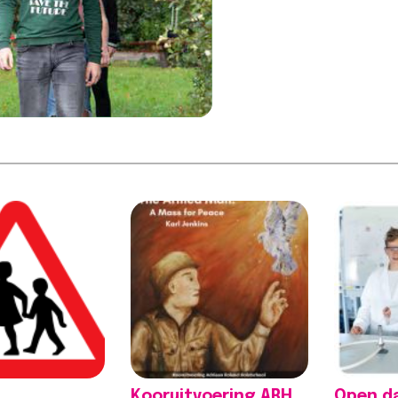
ant;border-top-
!important;margin-right: 0px
!important
!important;margin-bottom:
width: 0px
border-right-
0px !important;margin-left:
Lees beri
0px !important;border-top-
width: 0px
ht >>
!important;border-right-
width: 0px…
Lees bericht >>
rije scholen
Biologieles in het
Het sch
land stijgt
bos
weer b
een kennis
[vc_column width="1/4"
[vc_colum
eren'
css=".vc_custom_1615555376549{margin-
css=".vc_
width="1/4"
top: -10px
top: -10px
ustom_1615555402682{margin-
!important;margin-right: 0px
!important
!important;margin-bottom:
!importan
margin-right: 0px
0px !important;margin-left:
0px !impor
margin-bottom:
0px !important;border-top-
0px !impo
ant;margin-left:
width: 0px
width: 0px
ant;border-top-
!important;border-right-
!important
Kooruitvoering ARH
Open d