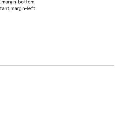
t;margin-bottom:
tant;margin-left:
rtant;border-top-
;border-right-
…
cht >>
lsdag
n width="1/4"
custom_1615555402682{margin-
;margin-right: 0px
t;margin-bottom:
tant;margin-left:
rtant;border-top-