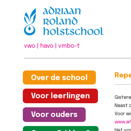
vwo | havo | vmbo-t
Repe
Over de school
Voor leerlingen
Gistere
Naast d
Voor ouders
Voor wi
www.arh
Het voo