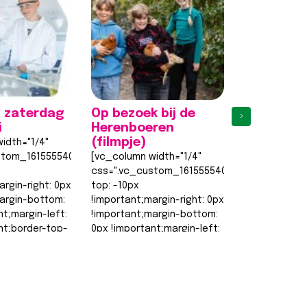
 zaterdag
Op bezoek bij de
Eerste
›
i
Herenboeren
proefles
(filmpje)
weer een 
idth="1/4"
stom_1615555402682{margin-
[vc_column width="1/4"
[vc_column w
css=".vc_custom_1615555402682{margin-
css=".vc_cu
argin-right: 0px
top: -10px
top: -10px
argin-bottom:
!important;margin-right: 0px
!important;ma
nt;margin-left:
!important;margin-bottom:
!important;m
nt;border-top-
0px !important;margin-left:
0px !importan
0px !important;border-top-
0px !importa
order-right-
width: 0px
width: 0px
!important;border-right-
!important;bo
width: 0px…
width: 0px…
t >>