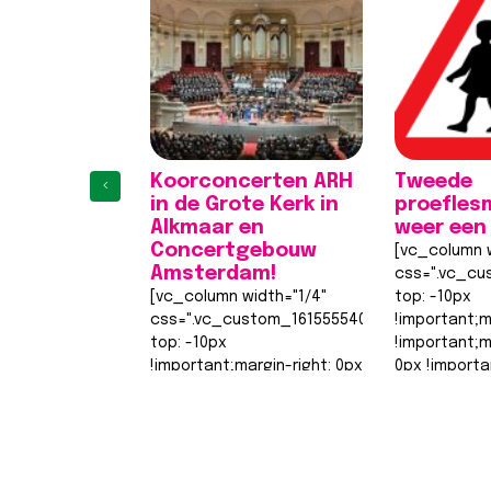
Koorconcerten ARH
Tweede
‹
in de Grote Kerk in
proefles
Alkmaar en
weer een
Concertgebouw
[vc_column w
Amsterdam!
css=".vc_cu
[vc_column width="1/4"
top: -10px
css=".vc_custom_1615555402682{margin-
!important;m
top: -10px
!important;
!important;margin-right: 0px
0px !importa
!important;margin-bottom:
0px !importa
0px !important;margin-left:
width: 0px
1
2
3
4
0px !important;border-top-
!important;b
width: 0px
width: 0px…
!important;border-right-