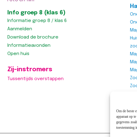
Foto en film
Ha
Info groep 8 (klas 6)
On
Informatie groep 8 / klas 6
On
Aanmelden
Ma
Download de brochure
Hu
Informatieavonden
zo
Open huis
Mag
Ma
Zij-instromers
Ma
Zo
Tussentijds overstappen
Zo
Zo
Vra
Om de beste er
apparaat op te
gegevens zoals
toestemming in