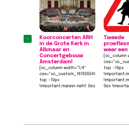
Koorconcerten ARH
Tweede
‹
in de Grote Kerk in
proefles
Alkmaar en
weer een
Concertgebouw
[vc_column w
Amsterdam!
css=".vc_cu
[vc_column width="1/4"
top: -10px
css=".vc_custom_1615555402682{margin-
!important;m
top: -10px
!important;
!important;margin-right: 0px
0px !importa
!important;margin-bottom:
0px !importa
0px !important;margin-left:
width: 0px
1
2
3
4
0px !important;border-top-
!important;b
width: 0px
width: 0px…
!important;border-right-
Lees berich
width: 0px…