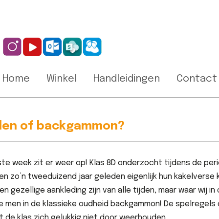
Home
Winkel
Handleidingen
Contact
elen of backgammon?
te week zit er weer op! Klas 8D onderzocht tijdens de pe
n zo’n tweeduizend jaar geleden eigenlijk hun kakelverse k
en gezellige aankleding zijn van alle tijden, maar waar wij i
 men in de klassieke oudheid backgammon! De spelregels da
et de klas zich gelukkig niet door weerhouden.