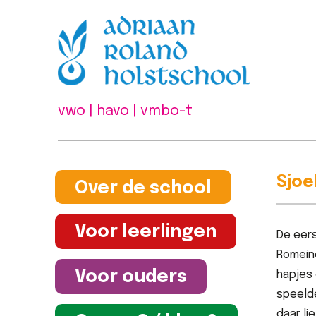
vwo | havo | vmbo-t
Sjo
Over de school
Voor leerlingen
De eers
Romeine
Voor ouders
hapjes 
speelde
daar li