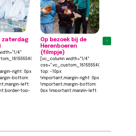
 zaterdag
Op bezoek bij de
Eerste
›
i
Herenboeren
proefles
(filmpje)
weer een 
idth="1/4"
stom_1615555402682{margin-
[vc_column width="1/4"
[vc_column w
css=".vc_custom_1615555402682{margin-
css=".vc_cu
argin-right: 0px
top: -10px
top: -10px
argin-bottom:
!important;margin-right: 0px
!important;ma
nt;margin-left:
!important;margin-bottom:
!important;m
nt;border-top-
0px !important;margin-left:
0px !importan
0px !important;border-top-
0px !importa
order-right-
width: 0px
width: 0px
!important;border-right-
!important;bo
width: 0px…
width: 0px…
t >>
Lees bericht >>
Lees berich