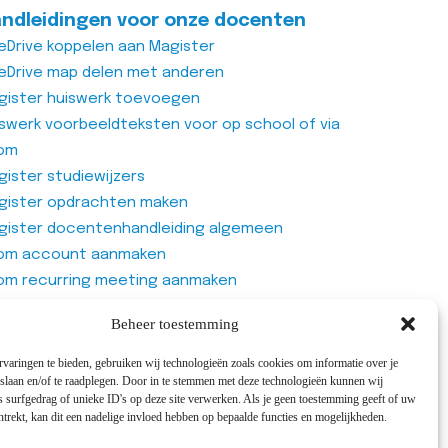
ndleidingen voor onze docenten
eDrive koppelen aan Magister
eDrive map delen met anderen
gister huiswerk toevoegen
iswerk voorbeeldteksten voor op school of via
om
ister studiewijzers
gister opdrachten maken
gister docentenhandleiding algemeen
om account aanmaken
om recurring meeting aanmaken
om meeting
Beheer toestemming
genlijst van Office365 Forms gebruiken
varingen te bieden, gebruiken wij technologieën zoals cookies om informatie over je
 slaan en/of te raadplegen. Door in te stemmen met deze technologieën kunnen wij
 surfgedrag of unieke ID's op deze site verwerken. Als je geen toestemming geeft of uw
trekt, kan dit een nadelige invloed hebben op bepaalde functies en mogelijkheden.