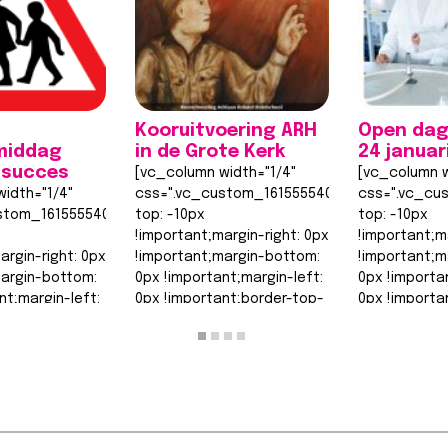
Kooruitvoering ARH
Open dag
middag
in de Grote Kerk
24 januar
 succes
[vc_column width="1/4"
[vc_column w
idth="1/4"
css=".vc_custom_1615555402682{margin-
css=".vc_cu
stom_1615555402682{margin-
top: -10px
top: -10px
!important;margin-right: 0px
!important;m
argin-right: 0px
!important;margin-bottom:
!important;m
margin-bottom:
0px !important;margin-left:
0px !importa
nt;margin-left:
0px !important;border-top-
0px !importa
nt;border-top-
width: 0px
width: 0px
!important;border-right-
!important;b
order-right-
width: 0px…
width: 0px…
Lees bericht >>
Lees berich
t >>