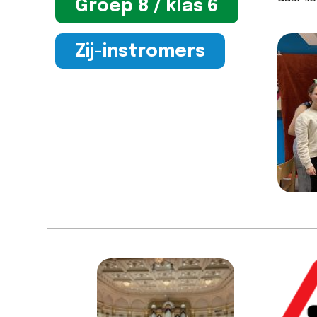
Groep 8 / klas 6
Zij-instromers