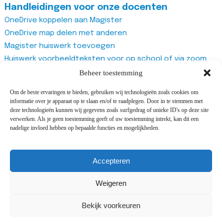
Handleidingen voor onze docenten
OneDrive koppelen aan Magister
OneDrive map delen met anderen
Magister huiswerk toevoegen
Huiswerk voorbeeldteksten voor op school of via zoom
Magister studiewijzers
Beheer toestemming
Magister opdrachten maken
Om de beste ervaringen te bieden, gebruiken wij technologieën zoals cookies om
Magister docentenhandleiding algemeen
informatie over je apparaat op te slaan en/of te raadplegen. Door in te stemmen met
Zoom account aanmaken
deze technologieën kunnen wij gegevens zoals surfgedrag of unieke ID's op deze site
verwerken. Als je geen toestemming geeft of uw toestemming intrekt, kan dit een
Zoom recurring meeting aanmaken
nadelige invloed hebben op bepaalde functies en mogelijkheden.
Zoom meeting
Vragenlijst van Office365 Forms gebruiken
Accepteren
Weigeren
©2025 All rights reserved Adriaan Roland Holstschool |
Design and development by
Cijs&Co
&
i-match
Bekijk voorkeuren
webconcepts