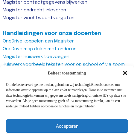
Magister contactgegevens bijwerken
Magister opdracht inleveren
Magister wachtwoord vergeten
Handleidingen voor onze docenten
OneDrive koppelen aan Magister
OneDrive map delen met anderen
Magister huiswerk toevoegen
Huiswerk voorbeeldteksten voor op school of via zoom
Magister studiewijzers
Beheer toestemming
Magister opdrachten maken
Om de beste ervaringen te bieden, gebruiken wij technologieën zoals cookies om
Magister docentenhandleiding algemeen
informatie over je apparaat op te slaan en/of te raadplegen. Door in te stemmen met
Zoom account aanmaken
deze technologieën kunnen wij gegevens zoals surfgedrag of unieke ID's op deze site
verwerken. Als je geen toestemming geeft of uw toestemming intrekt, kan dit een
Zoom recurring meeting aanmaken
nadelige invloed hebben op bepaalde functies en mogelijkheden.
Zoom meeting
Vragenlijst van Office365 Forms gebruiken
Accepteren