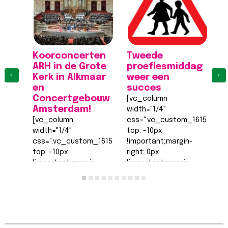
Koorconcerten
Tweede
K
ARH in de Grote
proeflesmiddag
A
‹
›
Kerk in Alkmaar
weer een
K
en
succes
[
Concertgebouw
[vc_column
wi
Amsterdam!
width="1/4"
c
[vc_column
css=".vc_custom_161555540
to
width="1/4"
top: -10px
!
css=".vc_custom_1615555402682{margin-
!important;margin-
ri
top: -10px
right: 0px
!
!important;margin-
!important;margin-
b
right: 0px
bottom: 0px
!
!important;margin-
!important;margin-
le
bottom: 0px
left: 0px
!
!important;margin-
!important;border-
t
left: 0px
top-width: 0px
!
!important;border-
!important;border-
ri