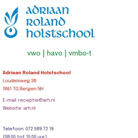
top-width: 0px
right-width: 0px…
L
!important;border-
Lees bericht >>
right-width: 0px…
Lees bericht >>
Adriaan Roland Holstschool
Loudelsweg 38
1861 TG Bergen NH
E-mail: receptie@arh.nl
Website: arh.nl
Telefoon: 072 589 72 19
(08:00 tot 15:00 uur)