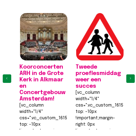
Koorconcerten
Tweede
K
ARH in de Grote
proeflesmiddag
A
‹
›
Kerk in Alkmaar
weer een
K
en
succes
[
Concertgebouw
[vc_column
wi
Amsterdam!
width="1/4"
c
[vc_column
css=".vc_custom_161555540
to
width="1/4"
top: -10px
!
css=".vc_custom_1615555402682{margin-
!important;margin-
ri
top: -10px
right: 0px
!
!important;margin-
!important;margin-
b