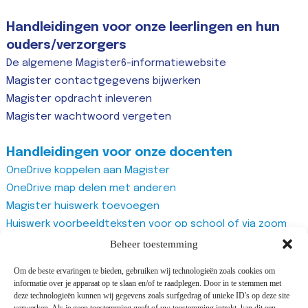
Handleidingen voor onze leerlingen en hun
ouders/verzorgers
De algemene Magister6-informatiewebsite
Magister contactgegevens bijwerken
Magister opdracht inleveren
Magister wachtwoord vergeten
Handleidingen voor onze docenten
OneDrive koppelen aan Magister
OneDrive map delen met anderen
Magister huiswerk toevoegen
Huiswerk voorbeeldteksten voor op school of via zoom
Magister studiewijzers
Beheer toestemming
Magister opdrachten maken
Om de beste ervaringen te bieden, gebruiken wij technologieën zoals cookies om
Magister docentenhandleiding algemeen
informatie over je apparaat op te slaan en/of te raadplegen. Door in te stemmen met
Zoom account aanmaken
deze technologieën kunnen wij gegevens zoals surfgedrag of unieke ID's op deze site