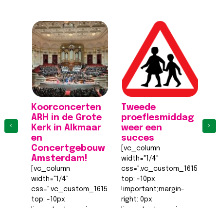
Koorconcerten
Tweede
K
ARH in de Grote
proeflesmiddag
A
‹
›
Kerk in Alkmaar
weer een
K
en
succes
[
Concertgebouw
[vc_column
wi
Amsterdam!
width="1/4"
c
[vc_column
css=".vc_custom_161555540
to
width="1/4"
top: -10px
!
css=".vc_custom_1615555402682{margin-
!important;margin-
ri
top: -10px
right: 0px
!
!important;margin-
!important;margin-
b