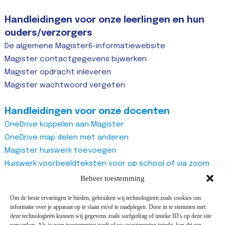
Handleidingen voor onze leerlingen en hun
ouders/verzorgers
De algemene Magister6-informatiewebsite
Magister contactgegevens bijwerken
Magister opdracht inleveren
Magister wachtwoord vergeten
Handleidingen voor onze docenten
OneDrive koppelen aan Magister
OneDrive map delen met anderen
Magister huiswerk toevoegen
Huiswerk voorbeeldteksten voor op school of via zoom
Magister studiewijzers
Beheer toestemming
Magister opdrachten maken
Om de beste ervaringen te bieden, gebruiken wij technologieën zoals cookies om
Magister docentenhandleiding algemeen
informatie over je apparaat op te slaan en/of te raadplegen. Door in te stemmen met
Zoom account aanmaken
deze technologieën kunnen wij gegevens zoals surfgedrag of unieke ID's op deze site