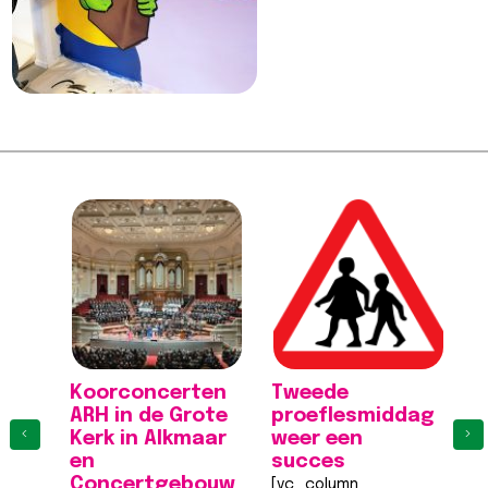
Koorconcerten
Tweede
K
ARH in de Grote
proeflesmiddag
A
‹
›
Kerk in Alkmaar
weer een
K
en
succes
[
Concertgebouw
[vc_column
wi