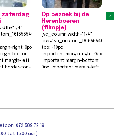
 zaterdag
Op bezoek bij de
Eerste
›
i
Herenboeren
proefles
(filmpje)
weer een 
idth="1/4"
stom_1615555402682{margin-
[vc_column width="1/4"
[vc_column w
css=".vc_custom_1615555402682{margin-
css=".vc_cu
argin-right: 0px
top: -10px
top: -10px
argin-bottom:
!important;margin-right: 0px
!important;ma
nt;margin-left:
!important;margin-bottom:
!important;m
nt;border-top-
0px !important;margin-left:
0px !importan
0px !important;border-top-
0px !importa
order-right-
width: 0px
width: 0px
!important;border-right-
!important;bo
width: 0px…
width: 0px…
t >>
Lees bericht >>
Lees berich
efoon: 072 589 72 19
:00 tot 15:00 uur)