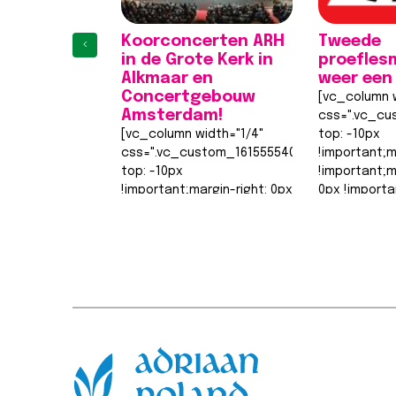
Koorconcerten ARH
Tweede
‹
in de Grote Kerk in
proefles
Alkmaar en
weer een
Concertgebouw
[vc_column w
Amsterdam!
css=".vc_cu
[vc_column width="1/4"
top: -10px
css=".vc_custom_1615555402682{margin-
!important;m
top: -10px
!important;
!important;margin-right: 0px
0px !importa
!important;margin-bottom:
0px !importa
0px !important;margin-left:
width: 0px
1
2
3
4
0px !important;border-top-
!important;b
width: 0px
width: 0px…
!important;border-right-
Lees berich
width: 0px…
Lees bericht >>