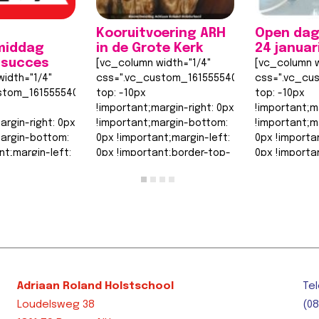
Kooruitvoering ARH
Open dag
middag
in de Grote Kerk
24 januar
 succes
[vc_column width="1/4"
[vc_column w
idth="1/4"
css=".vc_custom_1615555402682{margin-
css=".vc_cu
stom_1615555402682{margin-
top: -10px
top: -10px
!important;margin-right: 0px
!important;m
argin-right: 0px
!important;margin-bottom:
!important;m
margin-bottom:
0px !important;margin-left:
0px !importa
nt;margin-left:
0px !important;border-top-
0px !importa
nt;border-top-
width: 0px
width: 0px
!important;border-right-
!important;b
order-right-
width: 0px…
width: 0px…
Lees bericht >>
Lees berich
t >>
Adriaan Roland Holstschool
Tel
Loudelsweg 38
(08