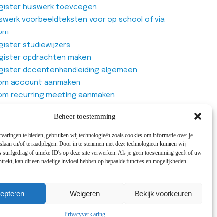
gister huiswerk toevoegen
iswerk voorbeeldteksten voor op school of via
om
ister studiewijzers
gister opdrachten maken
gister docentenhandleiding algemeen
om account aanmaken
om recurring meeting aanmaken
om meeting
Beheer toestemming
genlijst van Office365 Forms gebruiken
varingen te bieden, gebruiken wij technologieën zoals cookies om informatie over je
 slaan en/of te raadplegen. Door in te stemmen met deze technologieën kunnen wij
 surfgedrag of unieke ID's op deze site verwerken. Als je geen toestemming geeft of uw
trekt, kan dit een nadelige invloed hebben op bepaalde functies en mogelijkheden.
cepts
epteren
Weigeren
Bekijk voorkeuren
Privacyverklaring