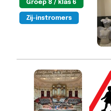
Groep 8 / klas 6
Zij-instromers