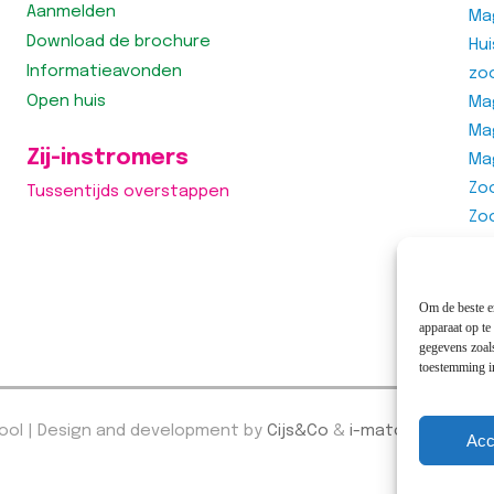
Aanmelden
Ma
Download de brochure
Hu
Informatieavonden
zo
Open huis
Mag
Ma
Zij-instromers
Ma
Zo
Tussentijds overstappen
Zo
Zo
Vra
Om de beste er
apparaat op te
gegevens zoals
toestemming in
hool | Design and development by
Cijs&Co
&
i-match webcon
Acc