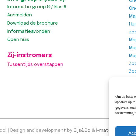
On
Informatie groep 8 / klas 6
On
Aanmelden
Ma
Download de brochure
Hu
Informatieavonden
zo
Open huis
Mag
Ma
Zij-instromers
Ma
Zo
Tussentijds overstappen
Zo
Zo
Vra
Om de beste er
apparaat op te
gegevens zoals
toestemming in
hool | Design and development by
Cijs&Co
&
i-match webcon
Acc