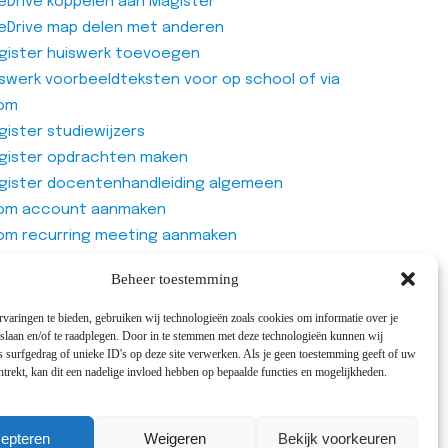
eDrive koppelen aan Magister
eDrive map delen met anderen
gister huiswerk toevoegen
iswerk voorbeeldteksten voor op school of via
om
ister studiewijzers
gister opdrachten maken
gister docentenhandleiding algemeen
om account aanmaken
om recurring meeting aanmaken
om meeting
Beheer toestemming
genlijst van Office365 Forms gebruiken
varingen te bieden, gebruiken wij technologieën zoals cookies om informatie over je
 slaan en/of te raadplegen. Door in te stemmen met deze technologieën kunnen wij
 surfgedrag of unieke ID's op deze site verwerken. Als je geen toestemming geeft of uw
trekt, kan dit een nadelige invloed hebben op bepaalde functies en mogelijkheden.
cepts
epteren
Weigeren
Bekijk voorkeuren