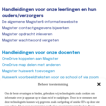
Handleidingen voor onze leerlingen en hun
ouders/verzorgers
De algemene Magister6-informatiewebsite
Magister contactgegevens bijwerken
Magister opdracht inleveren
Magister wachtwoord vergeten
Handleidingen voor onze docenten
OneDrive koppelen aan Magister
OneDrive map delen met anderen
Magister huiswerk toevoegen
Huiswerk voorbeeldteksten voor op school of via zoom
Magister studiewijzers
Beheer toestemming
Magister opdrachten maken
Om de beste ervaringen te bieden, gebruiken wij technologieën zoals cookies om
Magister docentenhandleiding algemeen
informatie over je apparaat op te slaan en/of te raadplegen. Door in te stemmen met
Zoom account aanmaken
deze technologieën kunnen wij gegevens zoals surfgedrag of unieke ID's op deze site