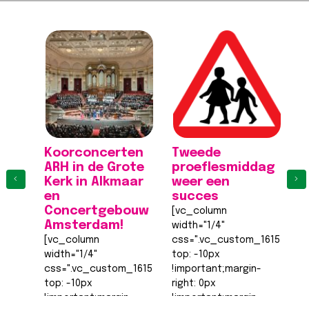
Koorconcerten
Tweede
K
ARH in de Grote
proeflesmiddag
A
‹
›
Kerk in Alkmaar
weer een
K
en
succes
[
Concertgebouw
[vc_column
wi
Amsterdam!
width="1/4"
c
[vc_column
css=".vc_custom_161555540
to
width="1/4"
top: -10px
!
css=".vc_custom_1615555402682{margin-
!important;margin-
ri
top: -10px
right: 0px
!
!important;margin-
!important;margin-
b