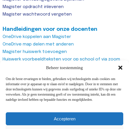
Magister opdracht inleveren
Magister wachtwoord vergeten
Handleidingen voor onze docenten
OneDrive koppelen aan Magister
OneDrive map delen met anderen
Magister huiswerk toevoegen
Huiswerk voorbeeldteksten voor op school of via zoom
Magister studiewijzers
Beheer toestemming
Magister opdrachten maken
Om de beste ervaringen te bieden, gebruiken wij technologieën zoals cookies om
Magister docentenhandleiding algemeen
informatie over je apparaat op te slaan en/of te raadplegen. Door in te stemmen met
Zoom account aanmaken
deze technologieën kunnen wij gegevens zoals surfgedrag of unieke ID's op deze site
verwerken. Als je geen toestemming geeft of uw toestemming intrekt, kan dit een
Zoom recurring meeting aanmaken
nadelige invloed hebben op bepaalde functies en mogelijkheden.
Zoom meeting
Vragenlijst van Office365 Forms gebruiken
Accepteren